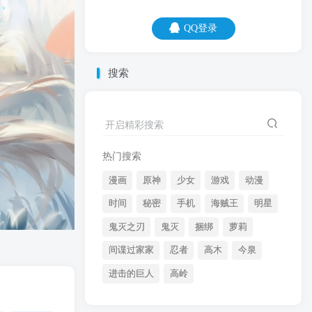
QQ登录
QQ登录
搜索
06
08
今天永远是你最年轻的一天，除非是你的
开启精彩搜索
最后一天。
热门搜索
漫画
原神
少女
游戏
动漫
时间
秘密
手机
海贼王
明星
鬼灭之刃
鬼灭
捆绑
萝莉
间谍过家家
忍者
高木
今泉
开启精彩搜索
进击的巨人
高岭
热门搜索