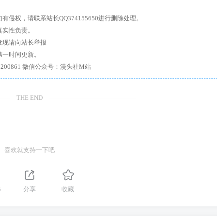
权，请联系站长QQ374155650进行删除处理。
真实性负责。
发现请向站长举报
第一时间更新。
7、带你进入绅士内部，畅所欲言，释放最真实的自我官方qq群：167200861 微信公众号：漫头社M站
THE END
喜欢就支持一下吧
5
分享
收藏