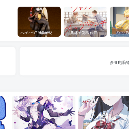
overlord卢贝多的龙王谁厉害 「Overlord」露普斯蕾琪娜·贝塔手办开订
经典杯子蛋糕 佐岸 漫画「经典杯子蛋糕」宣布真人日剧化
多亚电脑缝