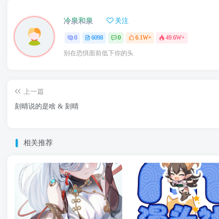
冷泉和泉
关注
0
6098
0
6.1W+
49.6W+
别在恐惧面前低下你的头
上一篇
刻晴说的是啥 & 刻晴
相关推荐