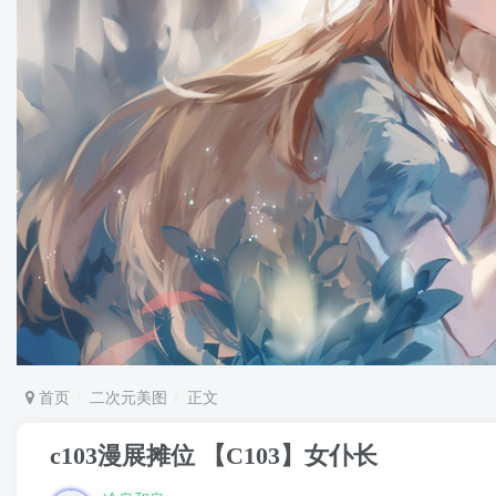
首页
二次元美图
正文
c103漫展摊位 【C103】女仆长