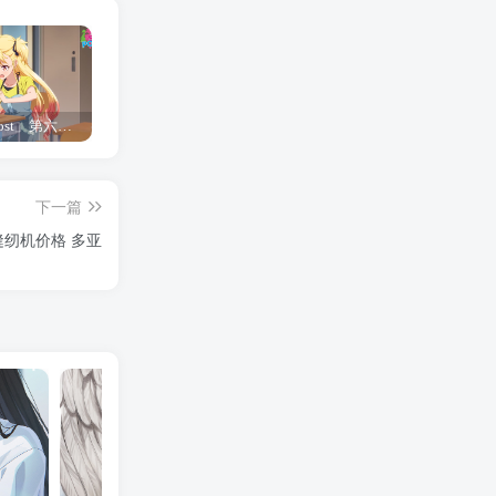
「Shine Post」第六话ED主题曲「Yellow Rose」无字幕MV公开
「茜物语」杂志彩页图公开
夺妻by豌豆荚小说全文 百度网盘 Duo!
下一篇
纫机价格 多亚