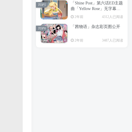
「Shine Post」第六话ED主题
2年前
6197人已阅读
TOP5
曲「Yellow Rose」无字幕MV
APP下载
公开
TOP3
2年前
4312人已阅读
「茜物语」杂志彩页图公开
2年前
5045人已阅读
TOP6
经典杯子蛋糕 佐岸 漫画「经
TOP4
2年前
3487人已阅读
典杯子蛋糕」宣布真人日剧
化
2年前
4460人已阅读
「Shine Post」第六话ED主题
TOP5
曲「Yellow Rose」无字幕MV
公开
2年前
4312人已阅读
「茜物语」杂志彩页图公开
TOP6
2年前
3487人已阅读