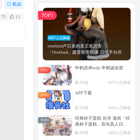
漫画
原神
少女
游戏
动漫
私信
时间
秘密
手机
海贼王
明星
TOP1
75
15
鬼灭之刃
鬼灭
捆绑
萝莉
间谍过家家
忍者
高木
今泉
8687人已阅读
进击的巨人
高岭
overlord卢贝多的龙王谁厉害
「Overlord」露普斯蕾琪娜·贝塔手办开...
申鹤原神wiki 申鹤诞辰祭
TOP2
TOP1
2年前
6197人已阅读
APP下载
TOP3
8687人已阅读
2年前
5045人已阅读
overlord卢贝多的龙王谁厉害
「Overlord」露普斯蕾琪娜·贝塔手办开...
经典杯子蛋糕 佐岸 漫画「经
TOP4
典杯子蛋糕」宣布真人日剧
申鹤原神wiki 申鹤诞辰祭
化
TOP2
2年前
4460人已阅读