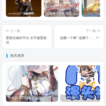
overlord卢贝多的龙王谁厉害 「Overlord」露普斯蕾琪娜·贝塔手办开订
经典杯子蛋糕 佐岸 漫画「经典杯子蛋糕」宣布真人日剧化
上一篇
下一篇
爱丽丝婚纱手办 水手服爱丽
选哪一个啊 “选哪个……？”
丝
相关推荐
申鹤原神wiki 申鹤诞辰祭
APP下载