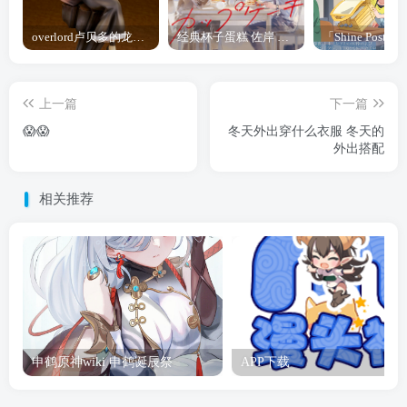
overlord卢贝多的龙王谁厉害 「Overlord」露普斯蕾琪娜·贝塔手办开订
经典杯子蛋糕 佐岸 漫画「经典杯子蛋糕」宣布真人日剧化
上一篇
下一篇
😱😱
冬天外出穿什么衣服 冬天的
外出搭配
相关推荐
申鹤原神wiki 申鹤诞辰祭
APP下载