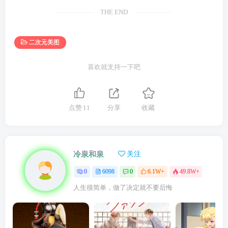
THE END
二次元美图
喜欢就支持一下吧
点赞
11
分享
收藏
冷泉和泉
关注
0
6098
0
6.1W+
49.8W+
人生很简单，做了决定就不要后悔