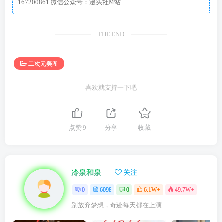
167200861 微信公众号：漫头社M站
THE END
二次元美图
喜欢就支持一下吧
点赞
9
分享
收藏
冷泉和泉
关注
0
6098
0
6.1W+
49.7W+
别放弃梦想，奇迹每天都在上演