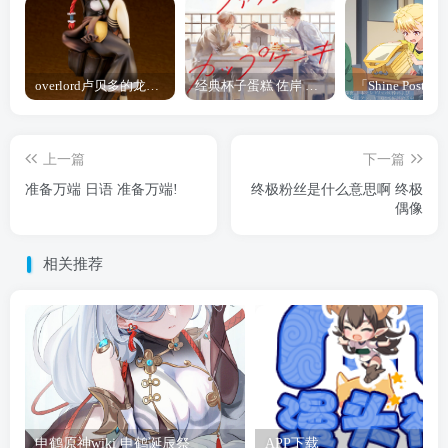
overlord卢贝多的龙王谁厉害 「Overlord」露普斯蕾琪娜·贝塔手办开订
经典杯子蛋糕 佐岸 漫画「经典杯子蛋糕」宣布真人日剧化
上一篇
下一篇
准备万端 日语 准备万端!
终极粉丝是什么意思啊 终极
偶像
相关推荐
申鹤原神wiki 申鹤诞辰祭
APP下载