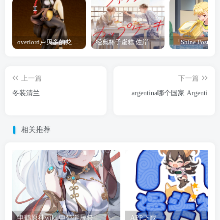
overlord卢贝多的龙王谁厉害 「Overlord」露普斯蕾琪娜·贝塔手办开订
经典杯子蛋糕 佐岸 漫画「经典杯子蛋糕」宣布真人日剧化
上一篇
下一篇
冬装清兰
argentina哪个国家 Argenti
相关推荐
申鹤原神wiki 申鹤诞辰祭
APP下载