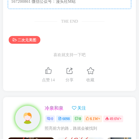
167200861 微信公众号：漫头社M站
THE END
二次元美图
喜欢就支持一下吧
点赞
14
分享
收藏
冷泉和泉
关注
0
6098
0
6.1W+
49.6W+
照亮前方的路，路就会被找到