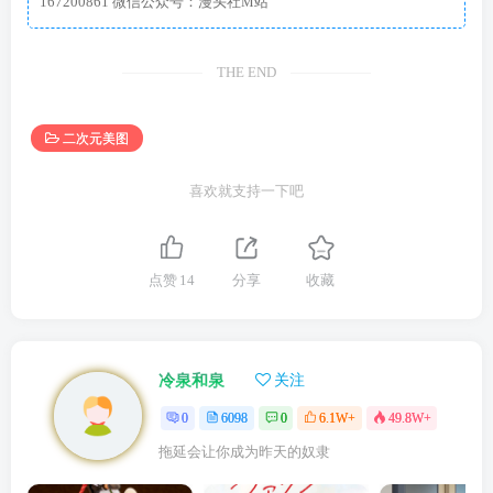
167200861 微信公众号：漫头社M站
THE END
二次元美图
喜欢就支持一下吧
点赞
14
分享
收藏
冷泉和泉
关注
0
6098
0
6.1W+
49.8W+
拖延会让你成为昨天的奴隶