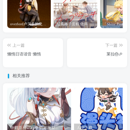
overlord卢贝多的龙王谁厉害 「Overlord」露普斯蕾琪娜·贝塔手办开订
经典杯子蛋糕 佐岸 漫画「经典杯子蛋糕」宣布真人日剧化
上一篇
下一篇
懒惰日语谐音 懒惰
莱拉🎂🎉
相关推荐
申鹤原神wiki 申鹤诞辰祭
APP下载