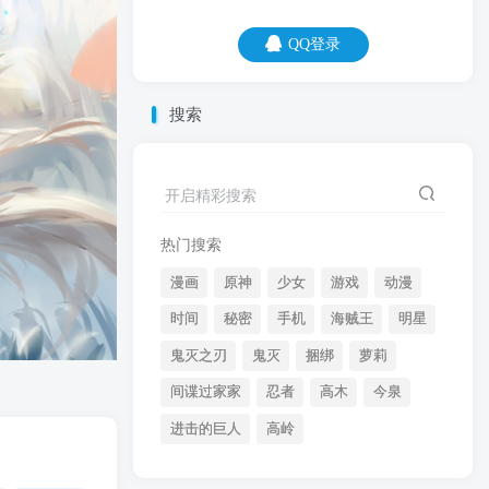
QQ登录
QQ登录
搜索
08
08
你就算失败了99次，也要再努力一次，凑
开启精彩搜索
个整数。
热门搜索
漫画
原神
少女
游戏
动漫
时间
秘密
手机
海贼王
明星
鬼灭之刃
鬼灭
捆绑
萝莉
间谍过家家
忍者
高木
今泉
开启精彩搜索
进击的巨人
高岭
热门搜索