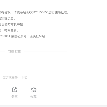
权，请联系站长QQ374155650进行删除处理。
真实性负责。
发现请向站长举报
第一时间更新。
7、带你进入绅士内部，畅所欲言，释放最真实的自我官方qq群：167200861 微信公众号：漫头社M站
THE END
喜欢就支持一下吧
1
分享
收藏