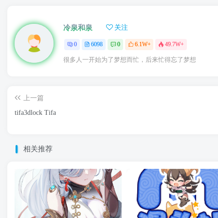
冷泉和泉
关注
0
6098
0
6.1W+
49.7W+
很多人一开始为了梦想而忙，后来忙得忘了梦想
上一篇
tifa3dlock Tifa
相关推荐