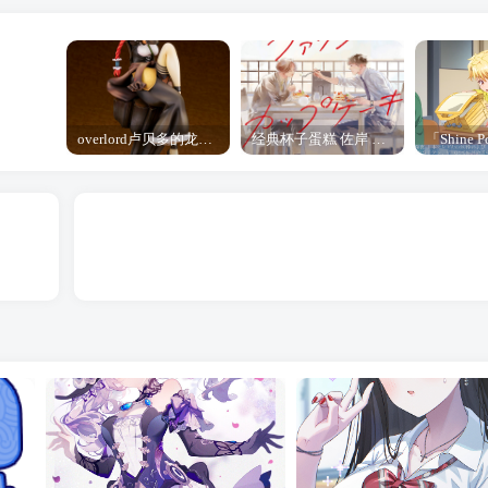
overlord卢贝多的龙王谁厉害 「Overlord」露普斯蕾琪娜·贝塔手办开订
经典杯子蛋糕 佐岸 漫画「经典杯子蛋糕」宣布真人日剧化