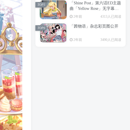
「Shine Post」第六话ED主题
2年前
6199人已阅读
TOP5
曲「Yellow Rose」无字幕MV
APP下载
公开
TOP3
2年前
4313人已阅读
「茜物语」杂志彩页图公开
2年前
5058人已阅读
TOP6
经典杯子蛋糕 佐岸 漫画「经
TOP4
2年前
3490人已阅读
典杯子蛋糕」宣布真人日剧
化
2年前
4471人已阅读
「Shine Post」第六话ED主题
TOP5
曲「Yellow Rose」无字幕MV
公开
2年前
4313人已阅读
「茜物语」杂志彩页图公开
TOP6
2年前
3490人已阅读