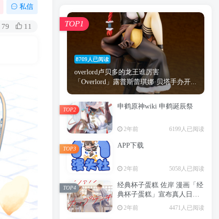
漫画
原神
少女
游戏
动漫
私信
时间
秘密
手机
海贼王
明星
TOP1
79
11
鬼灭之刃
鬼灭
捆绑
萝莉
间谍过家家
忍者
高木
今泉
8709人已阅读
进击的巨人
高岭
overlord卢贝多的龙王谁厉害
「Overlord」露普斯蕾琪娜·贝塔手办开...
申鹤原神wiki 申鹤诞辰祭
TOP2
TOP1
2年前
6199人已阅读
APP下载
TOP3
8709人已阅读
2年前
5058人已阅读
overlord卢贝多的龙王谁厉害
「Overlord」露普斯蕾琪娜·贝塔手办开...
经典杯子蛋糕 佐岸 漫画「经
TOP4
典杯子蛋糕」宣布真人日剧
申鹤原神wiki 申鹤诞辰祭
化
TOP2
2年前
4471人已阅读