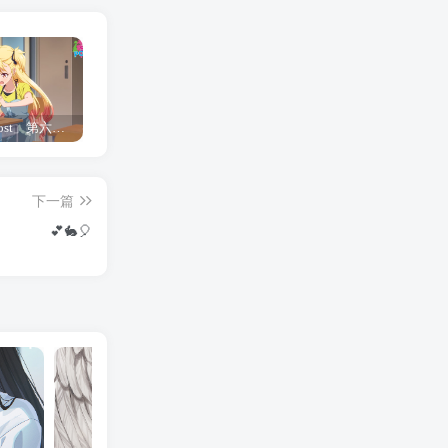
「Shine Post」第六话ED主题曲「Yellow Rose」无字幕MV公开
「茜物语」杂志彩页图公开
夺妻by豌豆荚小说全文 百度网盘 Duo!
下一篇
💕🐇🎈