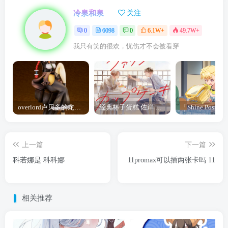
冷泉和泉
关注
0
6098
0
6.1W+
49.7W+
我只有笑的很欢，忧伤才不会被看穿
overlord卢贝多的龙王谁厉害 「Overlord」露普斯蕾琪娜·贝塔手办开订
经典杯子蛋糕 佐岸 漫画「经典杯子蛋糕」宣布真人日剧化
上一篇
下一篇
科若娜是 科科娜
11promax可以插两张卡吗 11
相关推荐