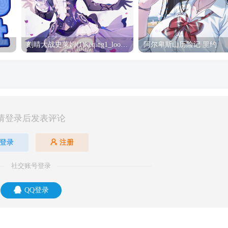
刻晴大战史莱姆(1)keqing1_loop_s_1080(2) 刻晴
阿尔卑斯山历险记 里约
请登录后发表评论
登录
注册
社交账号登录
QQ登录