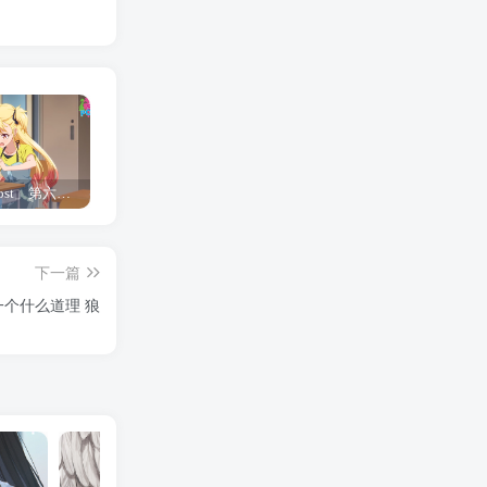
「Shine Post」第六话ED主题曲「Yellow Rose」无字幕MV公开
「茜物语」杂志彩页图公开
夺妻by豌豆荚小说全文 百度网盘 Duo!
下一篇
个什么道理 狼