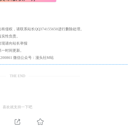
权，请联系站长QQ374155650进行删除处理。
真实性负责。
发现请向站长举报
第一时间更新。
7、带你进入绅士内部，畅所欲言，释放最真实的自我官方qq群：167200861 微信公众号：漫头社M站
THE END
喜欢就支持一下吧