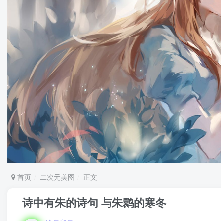
首页
二次元美图
正文
诗中有朱的诗句 与朱鹮的寒冬