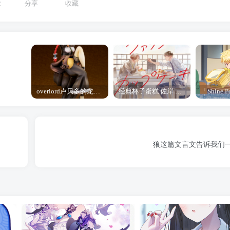
2
分享
收藏
overlord卢贝多的龙王谁厉害 「Overlord」露普斯蕾琪娜·贝塔手办开订
经典杯子蛋糕 佐岸 漫画「经典杯子蛋糕」宣布真人日剧化
狼这篇文言文告诉我们一