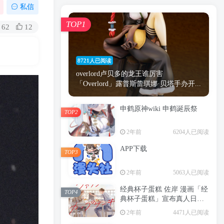
漫画
原神
少女
游戏
动漫
私信
时间
秘密
手机
海贼王
明星
TOP1
62
12
鬼灭之刃
鬼灭
萝莉
捆绑
间谍过家家
忍者
高木
今泉
8721人已阅读
进击的巨人
高岭
overlord卢贝多的龙王谁厉害
「Overlord」露普斯蕾琪娜·贝塔手办开...
申鹤原神wiki 申鹤诞辰祭
TOP2
TOP1
2年前
6204人已阅读
APP下载
TOP3
8721人已阅读
2年前
5063人已阅读
overlord卢贝多的龙王谁厉害
「Overlord」露普斯蕾琪娜·贝塔手办开...
经典杯子蛋糕 佐岸 漫画「经
TOP4
典杯子蛋糕」宣布真人日剧
申鹤原神wiki 申鹤诞辰祭
化
TOP2
2年前
4471人已阅读