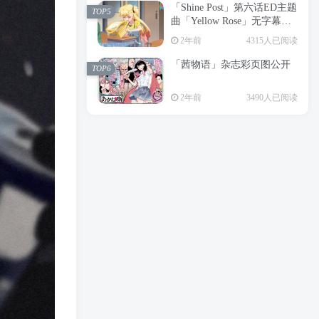
「Shine Post」第六话ED主题
2年前
6204人已阅读
TOP5
曲「Yellow Rose」无字幕MV
APP下载
公开
TOP3
2年前
4315人已阅读
「茜物语」杂志彩页图公开
2年前
5063人已阅读
TOP6
经典杯子蛋糕 佐岸 漫画「经
TOP4
2年前
3490人已阅读
典杯子蛋糕」宣布真人日剧
化
2年前
4471人已阅读
「Shine Post」第六话ED主题
TOP5
曲「Yellow Rose」无字幕MV
公开
2年前
4315人已阅读
「茜物语」杂志彩页图公开
TOP6
2年前
3490人已阅读