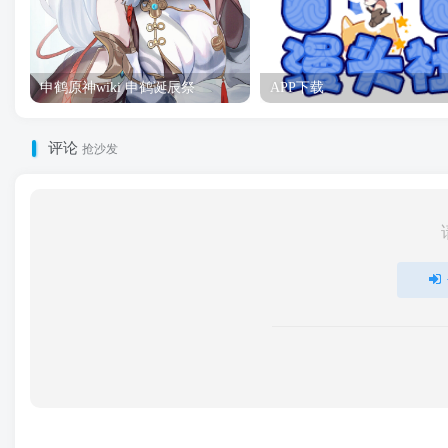
申鹤原神wiki 申鹤诞辰祭
APP下载
评论
抢沙发