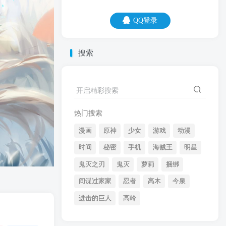
QQ登录
QQ登录
搜索
09
08
开启精彩搜索
狗咬吕洞宾，一定有原因。
热门搜索
漫画
原神
少女
游戏
动漫
时间
秘密
手机
海贼王
明星
鬼灭之刃
鬼灭
萝莉
捆绑
间谍过家家
忍者
高木
今泉
开启精彩搜索
进击的巨人
高岭
热门搜索