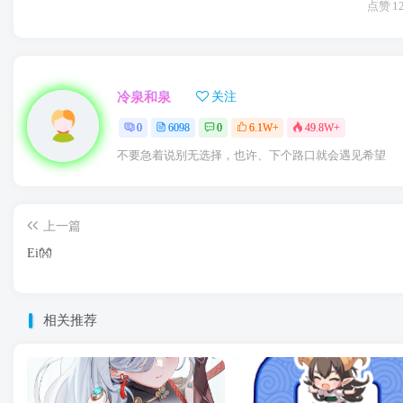
点赞
1
冷泉和泉
关注
0
6098
0
6.1W+
49.8W+
不要急着说别无选择，也许、下个路口就会遇见希望
上一篇
Ei👐
相关推荐