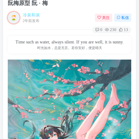
阮梅原型 阮 · 梅
冷泉和泉
关注
私信
2年前发布
0
230
13
Time such as water, always silent. If you are well, it is sunny.
时光如水，总是无言。若你安好，便是晴天