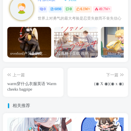
0
6098
0
6.1W+
49.7W+
世界上对勇气的最大考验是忍受失败而不丧失信心
overlord卢贝多的龙王谁厉害 「Overlord」露普斯蕾琪娜·贝塔手办开订
经典杯子蛋糕 佐岸 漫画「经典杯子蛋糕」宣布真人日剧化
上一篇
下一篇
warm穿什么衣服英语 Warm
(◉ X ◉)(◉ x ◉)
cheeks bagpipe
相关推荐