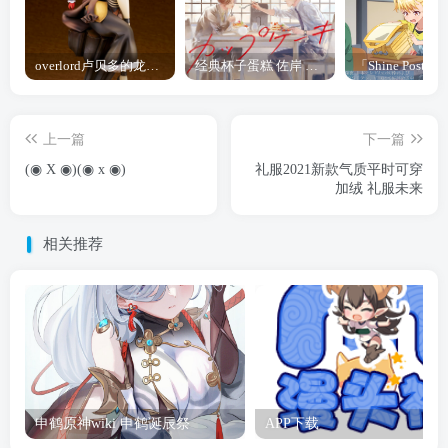
overlord卢贝多的龙王谁厉害 「Overlord」露普斯蕾琪娜·贝塔手办开订
经典杯子蛋糕 佐岸 漫画「经典杯子蛋糕」宣布真人日剧化
上一篇
下一篇
(◉ X ◉)(◉ x ◉)
礼服2021新款气质平时可穿
加绒 礼服未来
相关推荐
申鹤原神wiki 申鹤诞辰祭
APP下载