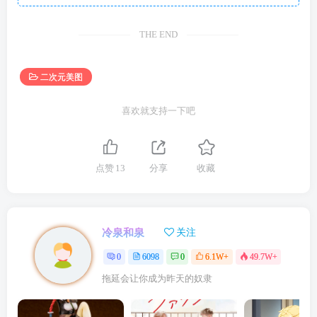
THE END
二次元美图
喜欢就支持一下吧
点赞
13
分享
收藏
冷泉和泉
关注
0
6098
0
6.1W+
49.7W+
拖延会让你成为昨天的奴隶