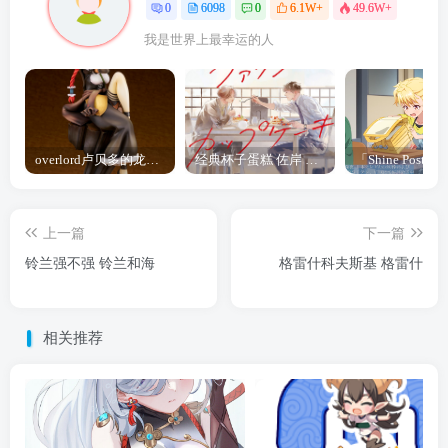
0
6098
0
6.1W+
49.6W+
我是世界上最幸运的人
overlord卢贝多的龙王谁厉害 「Overlord」露普斯蕾琪娜·贝塔手办开订
经典杯子蛋糕 佐岸 漫画「经典杯子蛋糕」宣布真人日剧化
上一篇
下一篇
铃兰强不强 铃兰和海
格雷什科夫斯基 格雷什
相关推荐