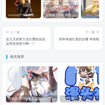
overlord卢贝多的龙王谁厉害 「Overlord」露普斯蕾琪娜·贝塔手办开订
经典杯子蛋糕 佐岸 漫画「经典杯子蛋糕」宣布真人日剧化
上一篇
下一篇
这几天的努力没白费的说说
用串珠做灯笼的步骤 串珠蜡
这周也很努力啊 ~♡
相关推荐
申鹤原神wiki 申鹤诞辰祭
APP下载