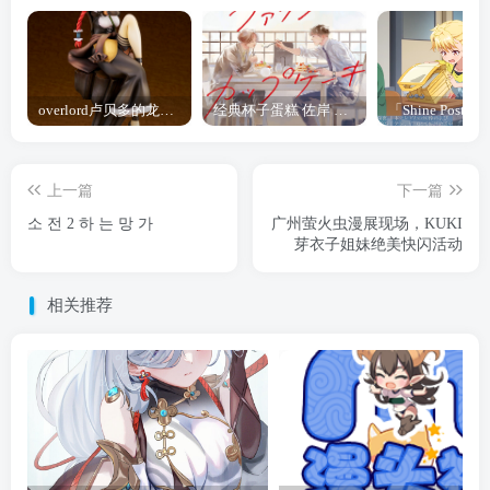
overlord卢贝多的龙王谁厉害 「Overlord」露普斯蕾琪娜·贝塔手办开订
经典杯子蛋糕 佐岸 漫画「经典杯子蛋糕」宣布真人日剧化
上一篇
下一篇
소 전 2 하 는 망 가
广州萤火虫漫展现场，KUKI
芽衣子姐妹绝美快闪活动
相关推荐