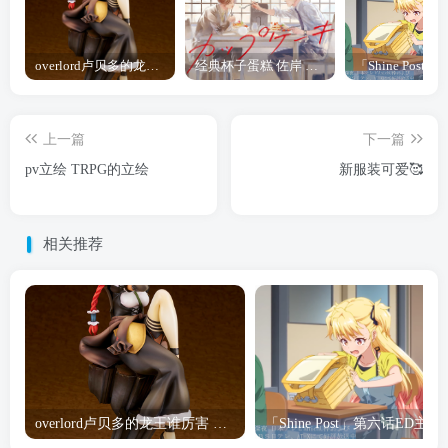
overlord卢贝多的龙王谁厉害 「Overlord」露普斯蕾琪娜·贝塔手办开订
经典杯子蛋糕 佐岸 漫画「经典杯子蛋糕」宣布真人日剧化
上一篇
下一篇
pv立绘 TRPG的立绘
新服装可爱🥰
相关推荐
overlord卢贝多的龙王谁厉害 「Overlord」露普斯蕾琪娜·贝塔手办开订
「Shine Post」第六话ED