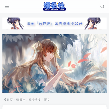
首页
情报社
动漫情报
正文