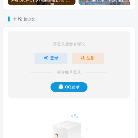
overlord卢贝多的龙王谁厉害 「Overlord」露普斯蕾琪娜·贝塔手办开订
「Shine Post」第六话ED
评论
抢沙发
请登录后发表评论
登录
注册
社交账号登录
QQ登录