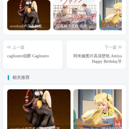
overlord卢贝多的龙王谁厉害 「Overlord」露普斯蕾琪娜·贝塔手办开订
经典杯子蛋糕 佐岸 漫画「经典杯子蛋糕」宣布真人日剧化
上一篇
下一篇
cagliostro伯爵 Cagliostro
阿米娅图片高清壁纸 Amiya
Happy Birthday🐰
相关推荐