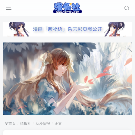
首页
情报社
动漫情报
正文