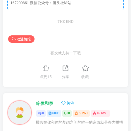
167200861 微信公众号：漫头社M站
THE END
动漫情报
喜欢就支持一下吧
点赞
15
分享
收藏
冷泉和泉
关注
0
6098
0
6.1W+
49.6W+
横跨在你和你的梦想之间的唯一的东西就是奋力拼搏