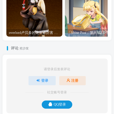
overlord卢贝多的龙王谁厉害 「Overlord」露普斯蕾琪娜·贝塔手办开订
「Shine Post」第六话ED
评论
抢沙发
请登录后发表评论
登录
注册
社交账号登录
QQ登录