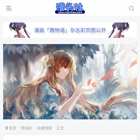
首页
情报社
动漫情报
正文