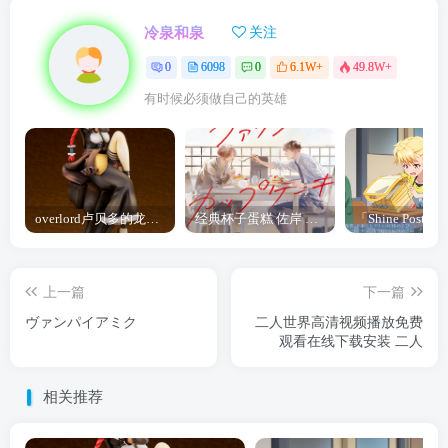
冷泉和泉
关注
0
6098
0
6.1W+
49.8W+
有时候必须做自己的英雄
overlord卢贝多的龙王谁厉害 「Overlord」露普斯蕾琪娜·贝塔手办开订
经典杯子蛋糕 佐岸 漫画「经典杯子蛋糕」宣布真人日剧化
上一篇
下一篇
ヴァンパイアミク
二人世界高清视频播放免费
观看在线下载安装 二人
相关推荐