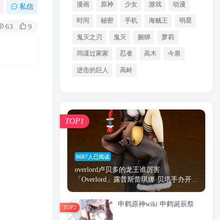
漫画
原神
少女
游戏
动漫
私信
时间
秘密
手机
海贼王
明星
63
9
鬼灭之刃
鬼灭
捆绑
萝莉
间谍过家家
忍者
高木
今泉
进击的巨人
高岭
TOP1
8687人已阅读
overlord卢贝多的龙王谁厉害
「Overlord」露普斯蕾琪娜·贝塔手办开...
申鹤原神wiki 申鹤诞辰祭
TOP2