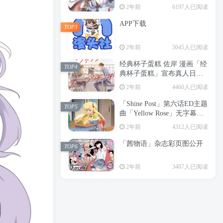
2年前
6197人已阅读
APP下载
TOP3
2年前
5045人已阅读
经典杯子蛋糕 佐岸 漫画「经
TOP4
典杯子蛋糕」宣布真人日剧
化
2年前
4460人已阅读
「Shine Post」第六话ED主题
TOP5
曲「Yellow Rose」无字幕MV
公开
2年前
4312人已阅读
「茜物语」杂志彩页图公开
TOP6
2年前
3487人已阅读