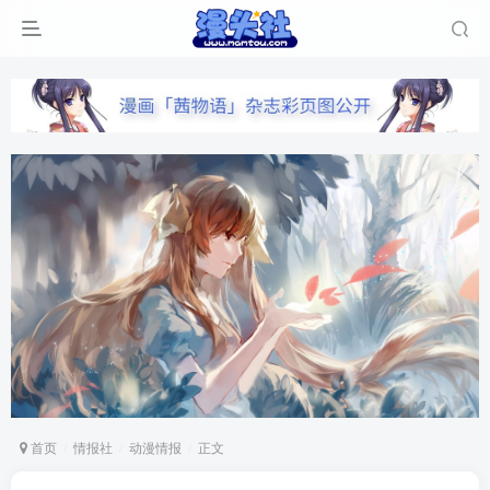
首页
情报社
动漫情报
正文