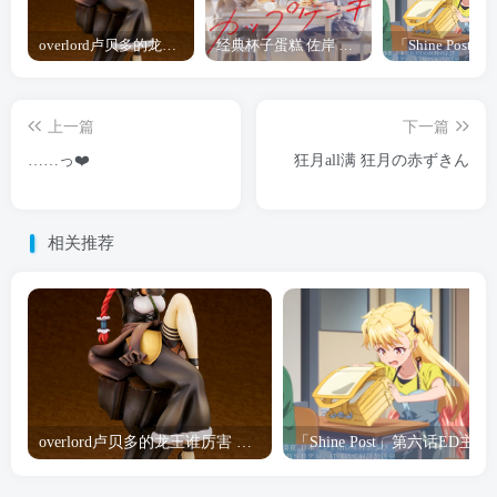
overlord卢贝多的龙王谁厉害 「Overlord」露普斯蕾琪娜·贝塔手办开订
经典杯子蛋糕 佐岸 漫画「经典杯子蛋糕」宣布真人日剧化
上一篇
下一篇
……っ❤️
狂月all满 狂月の赤ずきん
相关推荐
overlord卢贝多的龙王谁厉害 「Overlord」露普斯蕾琪娜·贝塔手办开订
「Shine Post」第六话ED