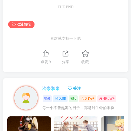
THE END
动漫情报
喜欢就支持一下吧
点赞
9
分享
收藏
冷泉和泉
关注
0
6098
0
6.1W+
49.6W+
每一个不曾起舞的日子，都是对生命的辜负