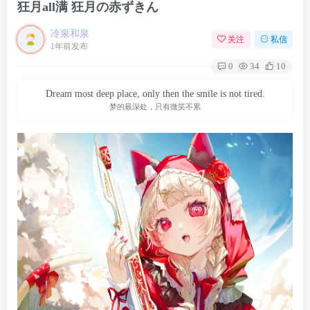
狂月all满 狂月の赤ずきん
冷泉和泉
关注
私信
1年前发布
0
34
10
Dream most deep place, only then the smile is not tired.
梦的最深处，只有微笑不累