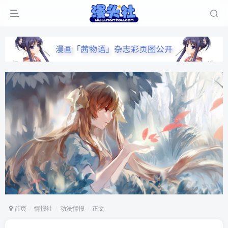
首页
情报社
动漫情报
正文