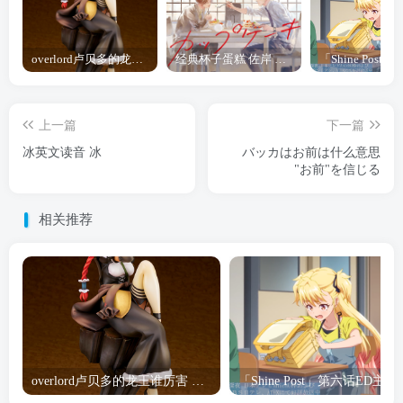
overlord卢贝多的龙王谁厉害 「Overlord」露普斯蕾琪娜·贝塔手办开订
经典杯子蛋糕 佐岸 漫画「经典杯子蛋糕」宣布真人日剧化
上一篇
下一篇
冰英文读音 冰
バッカはお前は什么意思
"お前"を信じる
相关推荐
overlord卢贝多的龙王谁厉害 「Overlord」露普斯蕾琪娜·贝塔手办开订
「Shine Post」第六话ED