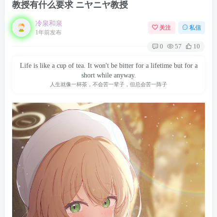
教授有什么要求 ニヤニヤ教授
冷泉和泉
关注
私信
1年前发布
0
57
10
Life is like a cup of tea. It won't be bitter for a lifetime but for a
short while anyway.
人生就像一杯茶，不会苦一辈子，但总会苦一阵子