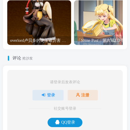
overlord卢贝多的龙王谁厉害 「Overlord」露普斯蕾琪娜·贝塔手办开订
「Shine Post」第六话ED
评论
抢沙发
请登录后发表评论
登录
注册
社交账号登录
QQ登录