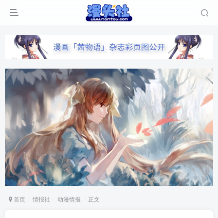
首页
情报社
动漫情报
正文