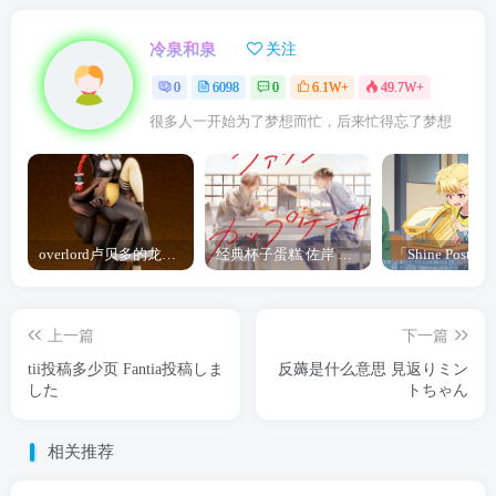
冷泉和泉
关注
0
6098
0
6.1W+
49.7W+
很多人一开始为了梦想而忙，后来忙得忘了梦想
overlord卢贝多的龙王谁厉害 「Overlord」露普斯蕾琪娜·贝塔手办开订
经典杯子蛋糕 佐岸 漫画「经典杯子蛋糕」宣布真人日剧化
上一篇
下一篇
tii投稿多少页 Fantia投稿しま
反薅是什么意思 見返りミン
した
トちゃん
相关推荐