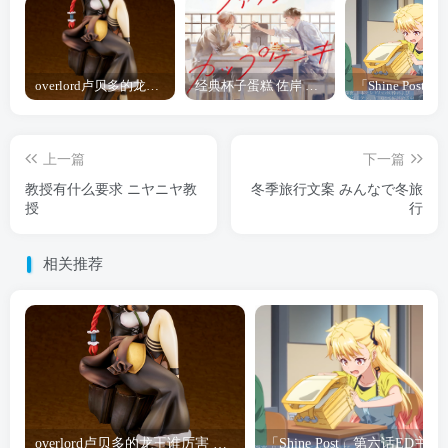
overlord卢贝多的龙王谁厉害 「Overlord」露普斯蕾琪娜·贝塔手办开订
经典杯子蛋糕 佐岸 漫画「经典杯子蛋糕」宣布真人日剧化
上一篇
下一篇
教授有什么要求 ニヤニヤ教
冬季旅行文案 みんなで冬旅
授
行
相关推荐
overlord卢贝多的龙王谁厉害 「Overlord」露普斯蕾琪娜·贝塔手办开订
「Shine Post」第六话ED