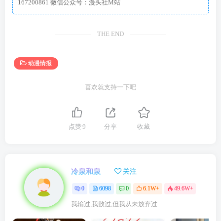
167200861 微信公众号：漫头社M站
THE END
动漫情报
喜欢就支持一下吧
点赞
9
分享
收藏
冷泉和泉
关注
0
6098
0
6.1W+
49.6W+
我输过,我败过,但我从未放弃过