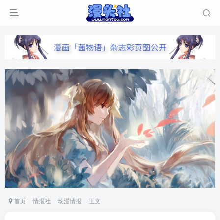
首页
情报社
动漫情报
正文