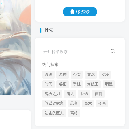
QQ登录
QQ登录
搜索
07
08
你不用装疯卖傻，把你当傻子的，多了去
开启精彩搜索
了。
热门搜索
漫画
原神
少女
游戏
动漫
时间
秘密
手机
海贼王
明星
鬼灭之刃
鬼灭
捆绑
萝莉
间谍过家家
忍者
高木
今泉
开启精彩搜索
进击的巨人
高岭
热门搜索