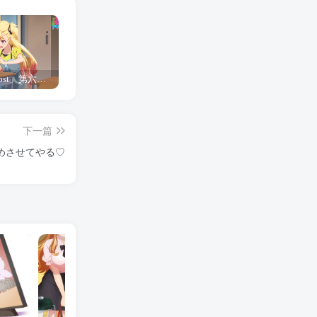
「Shine Post」第六话ED主题曲「Yellow Rose」无字幕MV公开
「茜物语」杂志彩页图公开
夺妻by豌豆荚小说全文 百度网盘 Duo!
下一篇
めさせてやる♡