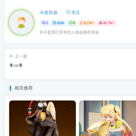
冷泉和泉
关注
0
6098
0
6.1W+
49.7W+
并不是我们所有的人都会拥有浪漫
上一篇
🪻cm🪻
相关推荐