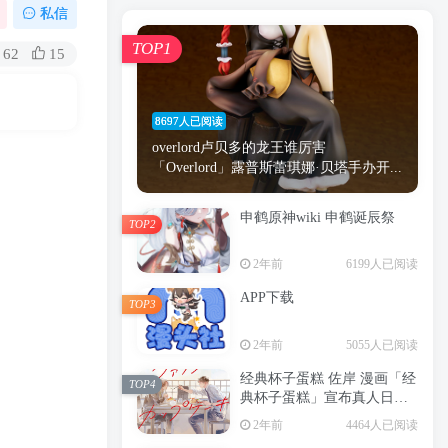
漫画
原神
少女
游戏
动漫
私信
时间
秘密
手机
海贼王
明星
TOP1
62
15
鬼灭之刃
鬼灭
捆绑
萝莉
间谍过家家
忍者
高木
今泉
8697人已阅读
进击的巨人
高岭
overlord卢贝多的龙王谁厉害
「Overlord」露普斯蕾琪娜·贝塔手办开...
申鹤原神wiki 申鹤诞辰祭
TOP2
TOP1
2年前
6199人已阅读
APP下载
TOP3
8697人已阅读
2年前
5055人已阅读
overlord卢贝多的龙王谁厉害
「Overlord」露普斯蕾琪娜·贝塔手办开...
经典杯子蛋糕 佐岸 漫画「经
TOP4
典杯子蛋糕」宣布真人日剧
申鹤原神wiki 申鹤诞辰祭
化
TOP2
2年前
4464人已阅读