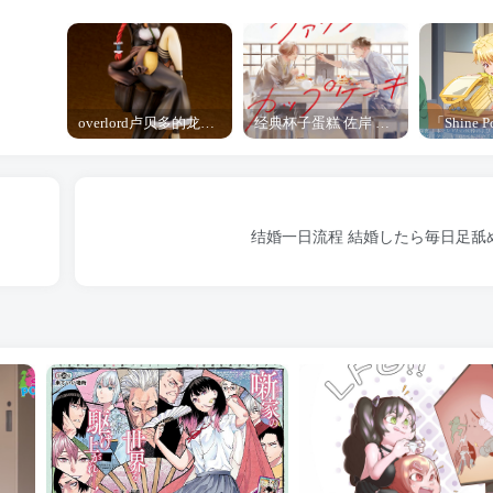
overlord卢贝多的龙王谁厉害 「Overlord」露普斯蕾琪娜·贝塔手办开订
经典杯子蛋糕 佐岸 漫画「经典杯子蛋糕」宣布真人日剧化
结婚一日流程 結婚したら毎日足舐