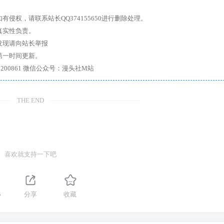
权，请联系站长QQ374155650进行删除处理。
真实性负责。
发现请向站长举报
第一时间更新。
7、带你进入绅士内部，畅所欲言，释放最真实的自我官方qq群：167200861 微信公众号：漫头社M站
THE END
喜欢就支持一下吧
5
分享
收藏