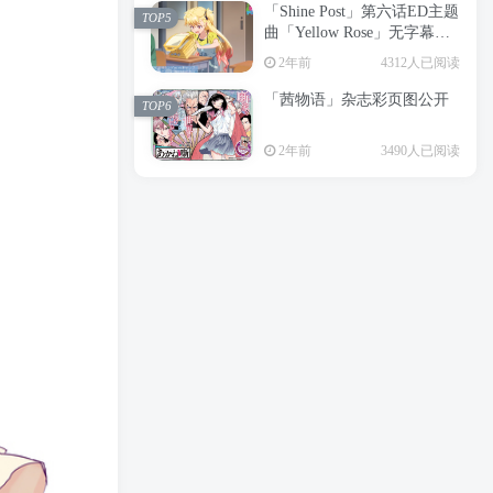
「Shine Post」第六话ED主题
2年前
6199人已阅读
TOP5
曲「Yellow Rose」无字幕MV
APP下载
公开
TOP3
2年前
4312人已阅读
「茜物语」杂志彩页图公开
2年前
5055人已阅读
TOP6
经典杯子蛋糕 佐岸 漫画「经
TOP4
2年前
3490人已阅读
典杯子蛋糕」宣布真人日剧
化
2年前
4464人已阅读
「Shine Post」第六话ED主题
TOP5
曲「Yellow Rose」无字幕MV
公开
2年前
4312人已阅读
「茜物语」杂志彩页图公开
TOP6
2年前
3490人已阅读