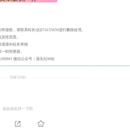
权，请联系站长QQ374155650进行删除处理。
真实性负责。
发现请向站长举报
第一时间更新。
7、带你进入绅士内部，畅所欲言，释放最真实的自我官方qq群：167200861 微信公众号：漫头社M站
THE END
喜欢就支持一下吧