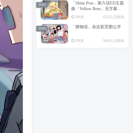
「Shine Post」第六话ED主题
2年前
6195人已阅读
TOP5
曲「Yellow Rose」无字幕MV
APP下载
公开
TOP3
2年前
4312人已阅读
「茜物语」杂志彩页图公开
2年前
5038人已阅读
TOP6
经典杯子蛋糕 佐岸 漫画「经
TOP4
2年前
3486人已阅读
典杯子蛋糕」宣布真人日剧
化
2年前
4458人已阅读
「Shine Post」第六话ED主题
TOP5
曲「Yellow Rose」无字幕MV
公开
2年前
4312人已阅读
「茜物语」杂志彩页图公开
TOP6
2年前
3486人已阅读