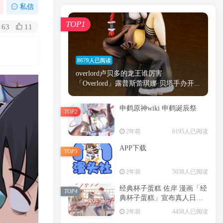
漫画
原神
少女
游戏
动漫
私信
时间
秘密
手机
海贼王
明星
TOP1
63
11
鬼灭之刃
鬼灭
捆绑
萝莉
间谍过家家
忍者
高木
今泉
8679人已阅读
进击的巨人
高岭
overlord卢贝多的龙王谁厉害
「Overlord」露普斯蕾琪娜·贝塔手办开...
申鹤原神wiki 申鹤诞辰祭
TOP2
TOP1
2年前
6195人已阅读
APP下载
TOP3
8679人已阅读
2年前
5038人已阅读
overlord卢贝多的龙王谁厉害
「Overlord」露普斯蕾琪娜·贝塔手办开...
经典杯子蛋糕 佐岸 漫画「经
TOP4
典杯子蛋糕」宣布真人日剧
申鹤原神wiki 申鹤诞辰祭
化
TOP2
2年前
4458人已阅读