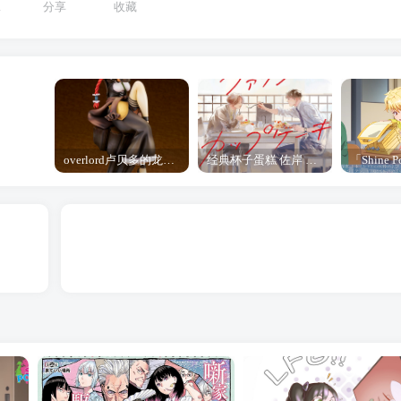
1
分享
收藏
overlord卢贝多的龙王谁厉害 「Overlord」露普斯蕾琪娜·贝塔手办开订
经典杯子蛋糕 佐岸 漫画「经典杯子蛋糕」宣布真人日剧化