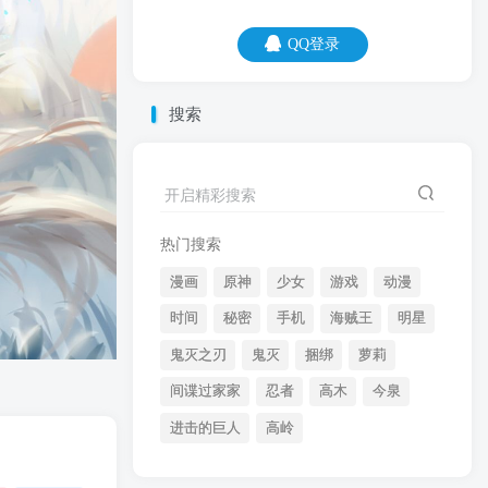
QQ登录
QQ登录
搜索
06
08
开启精彩搜索
男女之间的纯友谊，穷丑矮胖必占一条。
热门搜索
漫画
原神
少女
游戏
动漫
时间
秘密
手机
海贼王
明星
鬼灭之刃
鬼灭
捆绑
萝莉
间谍过家家
忍者
高木
今泉
开启精彩搜索
进击的巨人
高岭
热门搜索