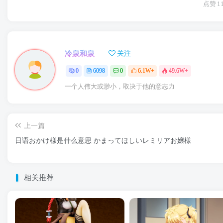
点赞
1
冷泉和泉
关注
0
6098
0
6.1W+
49.6W+
一个人伟大或渺小，取决于他的意志力
上一篇
日语おかけ様是什么意思 かまってほしいレミリアお嬢様
相关推荐