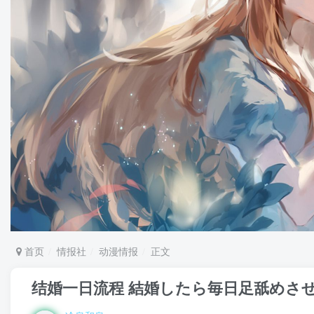
首页
情报社
动漫情报
正文
结婚一日流程 結婚したら毎日足舐めさ