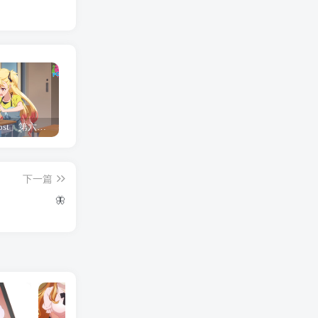
「Shine Post」第六话ED主题曲「Yellow Rose」无字幕MV公开
「茜物语」杂志彩页图公开
夺妻by豌豆荚小说全文 百度网盘 Duo!
下一篇
🦋