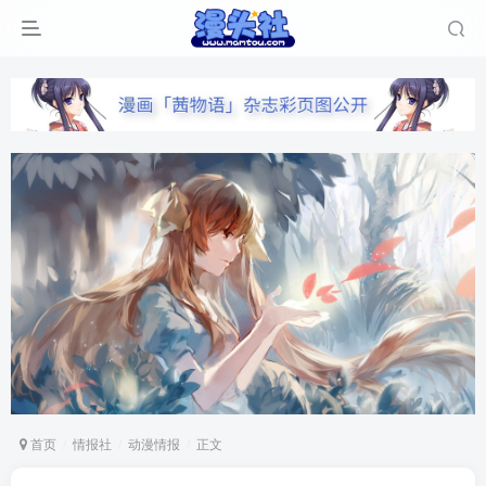
首页
情报社
动漫情报
正文