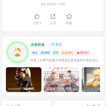
喜欢就支持一下吧
点赞
9
分享
收藏
冷泉和泉
关注
0
6098
0
6.1W+
49.6W+
世界上对勇气的最大考验是忍受失败而不丧失信心
overlord卢贝多的龙王谁厉害 「Overlord」露普斯蕾琪娜·贝塔手办开订
经典杯子蛋糕 佐岸 漫画「经典杯子蛋糕」宣布真人日剧化