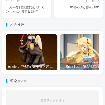
上一篇
下一篇
一周年忌日注意提前1天 カ
🪽君の羽と僕の羽🪽
ンちゃん4周年＆1周年
相关推荐
overlord卢贝多的龙王谁厉害 「Overlord」露普斯蕾琪娜·贝塔手办开订
「Shine Post」第六话ED
评论
抢沙发
请登录后发表评论