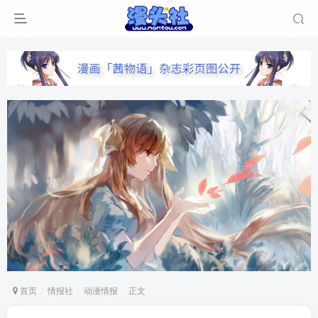
首页
情报社
动漫情报
正文