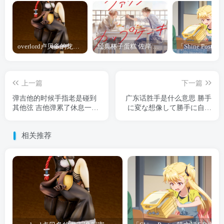
overlord卢贝多的龙王谁厉害 「Overlord」露普斯蕾琪娜·贝塔手办开订
经典杯子蛋糕 佐岸 漫画「经典杯子蛋糕」宣布真人日剧化
上一篇
下一篇
弹吉他的时候手指老是碰到
广东话胜手是什么意思 勝手
其他弦 吉他弹累了休息一下
に変な想像して勝手に自戒
~
し始める委員長
相关推荐