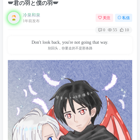
🪽君の羽と僕の羽🪽
冷泉和泉
关注
私信
1年前发布
0
55
10
Don't look back, you're not going that way.
别回头，你要走的不是那条路