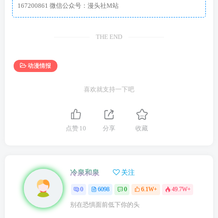
167200861 微信公众号：漫头社M站
THE END
动漫情报
喜欢就支持一下吧
点赞
10
分享
收藏
冷泉和泉
关注
0
6098
0
6.1W+
49.7W+
别在恐惧面前低下你的头