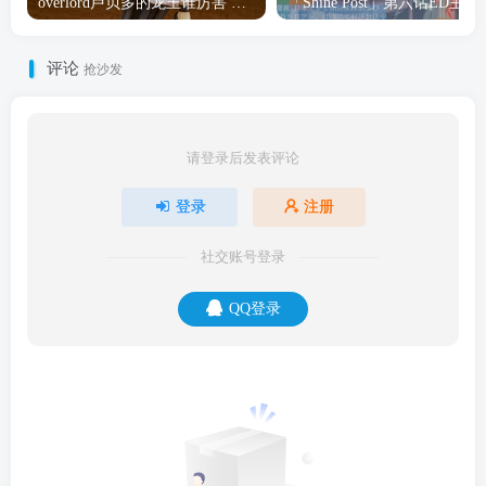
overlord卢贝多的龙王谁厉害 「Overlord」露普斯蕾琪娜·贝塔手办开订
「Shine Post」第六话ED
评论
抢沙发
请登录后发表评论
登录
注册
社交账号登录
QQ登录