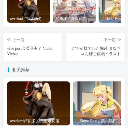
overlord卢贝多的龙王谁厉害 「Overlord」露普斯蕾琪娜·贝塔手办开订
经典杯子蛋糕 佐岸 漫画「经典杯子蛋糕」宣布真人日剧化
上一篇
下一篇
vive port会员开不了 Violet
ごちそ様でした翻译 まなち
Vivian
ゃん様ご依頼イラスト
相关推荐
overlord卢贝多的龙王谁厉害 「Overlord」露普斯蕾琪娜·贝塔手办开订
「Shine Post」第六话ED