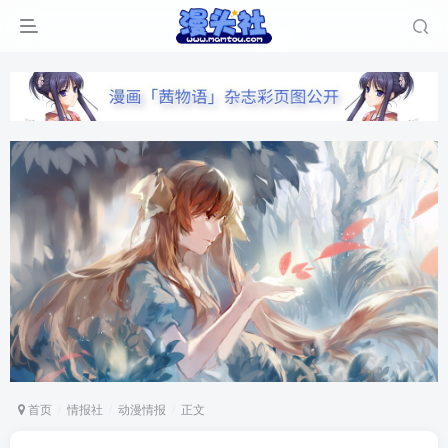
首页
情报社
动漫情报
正文