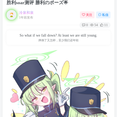
胜利soar测评 勝利のポーズ🌟
冷泉和泉
关注
私信
1年前发布
0
54
11
So what if we fall down? At least we are still young.
摔倒了又怎样，至少我们还年轻