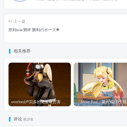
上一篇
胜利soar测评 勝利のポーズ🌟
相关推荐
overlord卢贝多的龙王谁厉害 「Overlord」露普斯蕾琪娜·贝塔手办开订
「S
评论
抢沙发