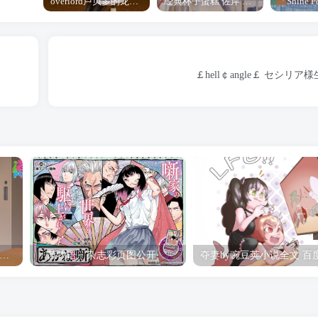
overlord卢贝多的龙王谁厉害 「Overlord」露普斯蕾琪娜·贝塔手办开订
经典杯子蛋糕 佐岸 漫画「经典杯子蛋糕」宣布真人日剧化
￡hell￠angle￡ セシリ
hine Post」第六话ED主题曲「Yellow Rose」无字幕MV公开
「茜物语」杂志彩页图公开