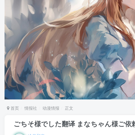
首页
情报社
动漫情报
正文
ごちそ様でした翻译 まなちゃん様ご依