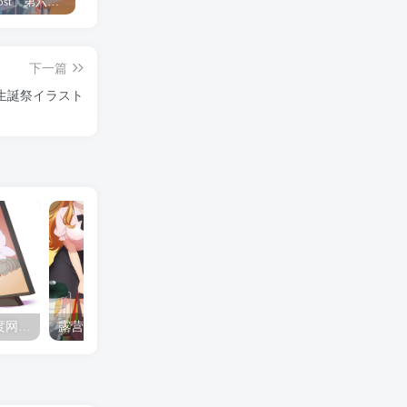
「Shine Post」第六话ED主题曲「Yellow Rose」无字幕MV公开
「茜物语」杂志彩页图公开
夺妻by豌豆荚小说全文 百度网盘 Duo!
下一篇
ア様生誕祭イラスト
夺妻by豌豆荚小说全文 百度网盘 Duo!
露营的动画 动画「后宫露营！」公开主视觉图
✒️🍬☆