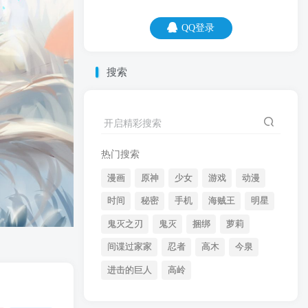
QQ登录
QQ登录
搜索
06
08
知道备胎为什么是圆的吗？因为方便滚
开启精彩搜索
啊。
热门搜索
漫画
原神
少女
游戏
动漫
时间
秘密
手机
海贼王
明星
鬼灭之刃
鬼灭
捆绑
萝莉
间谍过家家
忍者
高木
今泉
开启精彩搜索
进击的巨人
高岭
热门搜索