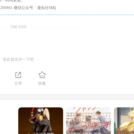
第一时间更新。
7、带你进入绅士内部，畅所欲言，释放最真实的自我官方qq群：167200861 微信公众号：漫头社M站
THE END
喜欢就支持一下吧
分享
收藏