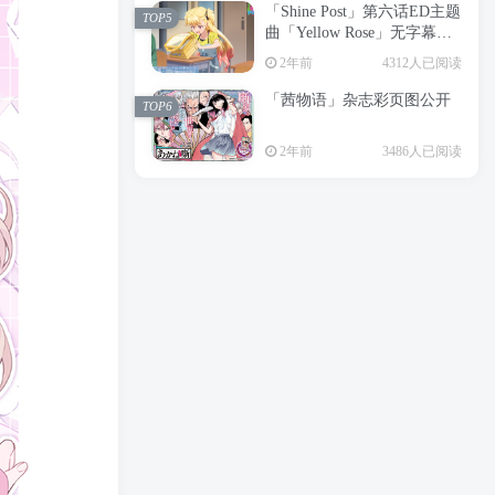
「Shine Post」第六话ED主题
2年前
6197人已阅读
TOP5
曲「Yellow Rose」无字幕MV
APP下载
公开
TOP3
2年前
4312人已阅读
「茜物语」杂志彩页图公开
2年前
5038人已阅读
TOP6
经典杯子蛋糕 佐岸 漫画「经
TOP4
2年前
3486人已阅读
典杯子蛋糕」宣布真人日剧
化
2年前
4458人已阅读
「Shine Post」第六话ED主题
TOP5
曲「Yellow Rose」无字幕MV
公开
2年前
4312人已阅读
「茜物语」杂志彩页图公开
TOP6
2年前
3486人已阅读