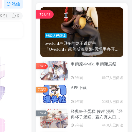
漫画
原神
少女
游戏
动漫
私信
时间
秘密
手机
海贼王
明星
TOP1
51
6
鬼灭之刃
鬼灭
捆绑
萝莉
间谍过家家
忍者
高木
今泉
8682人已阅读
进击的巨人
高岭
overlord卢贝多的龙王谁厉害
「Overlord」露普斯蕾琪娜·贝塔手办开...
申鹤原神wiki 申鹤诞辰祭
TOP2
TOP1
2年前
6197人已阅读
APP下载
TOP3
8682人已阅读
2年前
5038人已阅读
overlord卢贝多的龙王谁厉害
「Overlord」露普斯蕾琪娜·贝塔手办开...
经典杯子蛋糕 佐岸 漫画「经
TOP4
典杯子蛋糕」宣布真人日剧
申鹤原神wiki 申鹤诞辰祭
化
TOP2
2年前
4458人已阅读