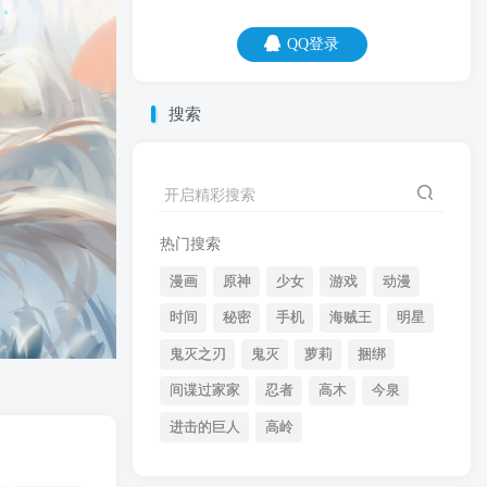
QQ登录
QQ登录
搜索
09
08
如果你愿意，一层一层的剥开我的心，你
开启精彩搜索
会发现我缺心眼儿。
热门搜索
漫画
原神
少女
游戏
动漫
时间
秘密
手机
海贼王
明星
鬼灭之刃
鬼灭
萝莉
捆绑
间谍过家家
忍者
高木
今泉
开启精彩搜索
进击的巨人
高岭
热门搜索