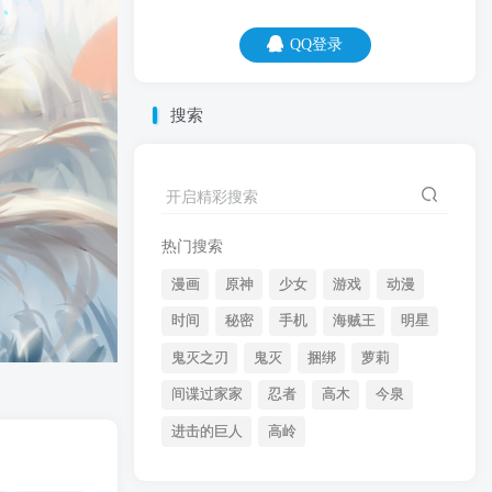
QQ登录
QQ登录
搜索
06
08
开启精彩搜索
闹钟虐我千百遍，我待被窝如初恋。
热门搜索
漫画
原神
少女
游戏
动漫
时间
秘密
手机
海贼王
明星
鬼灭之刃
鬼灭
捆绑
萝莉
间谍过家家
忍者
高木
今泉
开启精彩搜索
进击的巨人
高岭
热门搜索