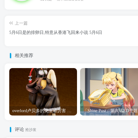
上一篇
5月6日是的排卵日,特意从香港飞回来小说 5月6日
相关推荐
overlord卢贝多的龙王谁厉害 「Overlord」露普斯蕾琪娜·贝塔手办开订
「S
评论
抢沙发