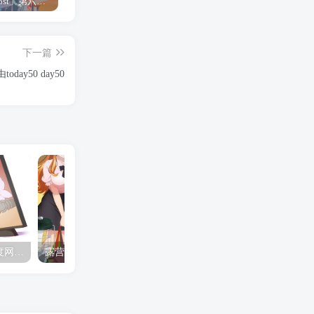
「Shine Post」第六话ED主题曲「Yellow Rose」无字幕MV公开
「茜物语」杂志彩页图公开
夺妻by豌豆荚小说全文 百度网盘 Duo!
下一篇
day50 day50
夺妻by豌豆荚小说全文 百度网盘 Duo!
露营的动画 动画「后宫露营！」公开主视觉图
✒️🍬☆