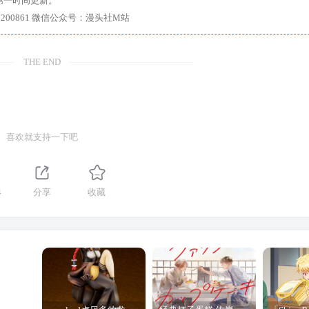
第一时间更新。
7、带你进入绅士内部，畅所欲言，释放最真实的自我官方qq群：167200861 微信公众号：漫头社M站
THE END
喜欢就支持一下吧
4
分享
收藏