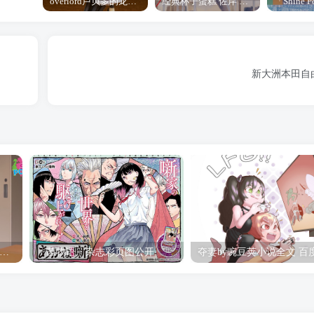
overlord卢贝多的龙王谁厉害 「Overlord」露普斯蕾琪娜·贝塔手办开订
经典杯子蛋糕 佐岸 漫画「经典杯子蛋糕」宣布真人日剧化
新大洲本田自由to
hine Post」第六话ED主题曲「Yellow Rose」无字幕MV公开
「茜物语」杂志彩页图公开