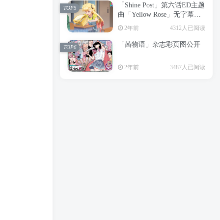
「Shine Post」第六话ED主题
2年前
6197人已阅读
TOP5
曲「Yellow Rose」无字幕MV
APP下载
公开
TOP3
2年前
4312人已阅读
「茜物语」杂志彩页图公开
2年前
5045人已阅读
TOP6
经典杯子蛋糕 佐岸 漫画「经
TOP4
2年前
3487人已阅读
典杯子蛋糕」宣布真人日剧
化
2年前
4460人已阅读
「Shine Post」第六话ED主题
TOP5
曲「Yellow Rose」无字幕MV
公开
2年前
4312人已阅读
「茜物语」杂志彩页图公开
TOP6
2年前
3487人已阅读