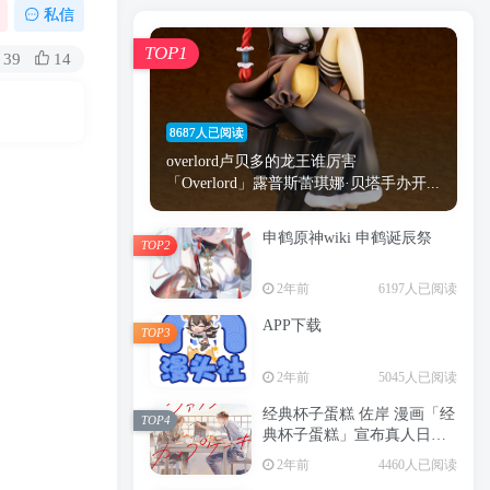
漫画
原神
少女
游戏
动漫
私信
时间
秘密
手机
海贼王
明星
TOP1
39
14
鬼灭之刃
鬼灭
捆绑
萝莉
间谍过家家
忍者
高木
今泉
8687人已阅读
进击的巨人
高岭
overlord卢贝多的龙王谁厉害
「Overlord」露普斯蕾琪娜·贝塔手办开...
申鹤原神wiki 申鹤诞辰祭
TOP2
TOP1
2年前
6197人已阅读
APP下载
TOP3
8687人已阅读
2年前
5045人已阅读
overlord卢贝多的龙王谁厉害
「Overlord」露普斯蕾琪娜·贝塔手办开...
经典杯子蛋糕 佐岸 漫画「经
TOP4
典杯子蛋糕」宣布真人日剧
申鹤原神wiki 申鹤诞辰祭
化
TOP2
2年前
4460人已阅读