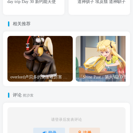
day trip Day 30 新约能天使
道神驯子 埃及猫 道神馴子
相关推荐
overlord卢贝多的龙王谁厉害 「Overlord」露普斯蕾琪娜·贝塔手办开订
「Shine Post」第六话ED
评论
抢沙发
请登录后发表评论
登录
注册