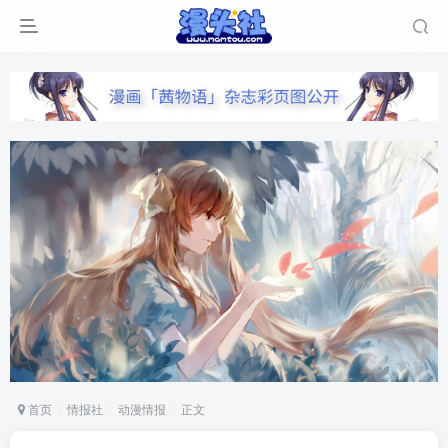
首页
情报社
动漫情报
正文