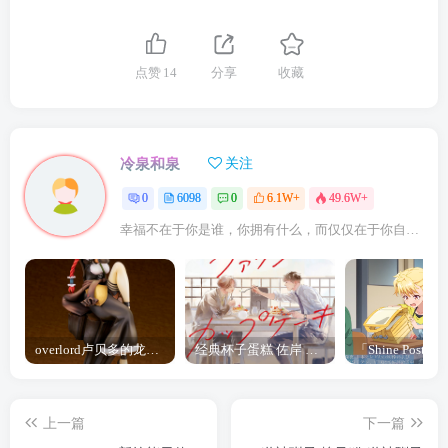
点赞
14
分享
收藏
冷泉和泉
关注
0
6098
0
6.1W+
49.6W+
幸福不在于你是谁，你拥有什么，而仅仅在于你自己怎么看待
overlord卢贝多的龙王谁厉害 「Overlord」露普斯蕾琪娜·贝塔手办开订
经典杯子蛋糕 佐岸 漫画「经典杯子蛋糕」宣布真人日剧化
上一篇
下一篇