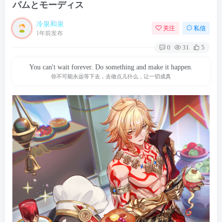
パムとモーディス
冷泉和泉
关注
私信
1年前发布
0
31
5
You can't wait forever. Do something and make it happen.
你不可能永远等下去，去做点儿什么，让一切成真