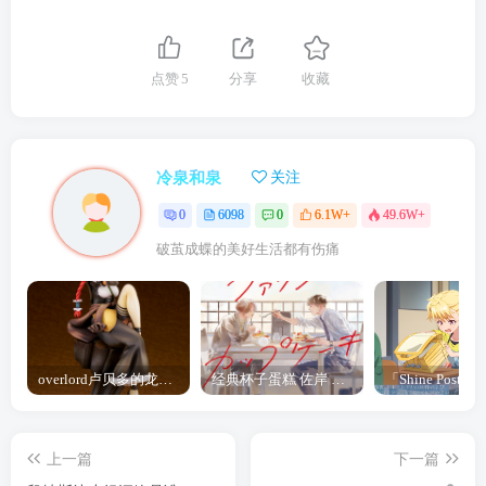
点赞
5
分享
收藏
冷泉和泉
关注
0
6098
0
6.1W+
49.6W+
破茧成蝶的美好生活都有伤痛
overlord卢贝多的龙王谁厉害 「Overlord」露普斯蕾琪娜·贝塔手办开订
经典杯子蛋糕 佐岸 漫画「经典杯子蛋糕」宣布真人日剧化
上一篇
下一篇