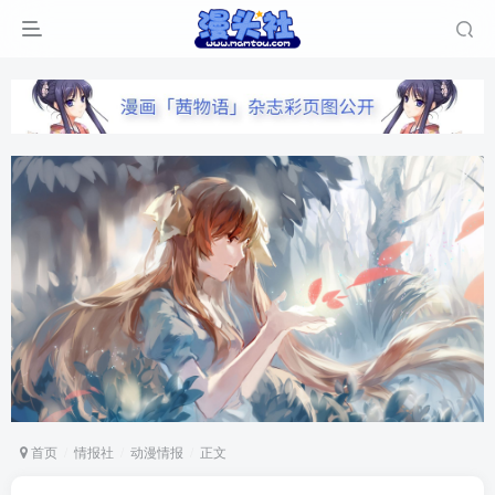
首页
情报社
动漫情报
正文