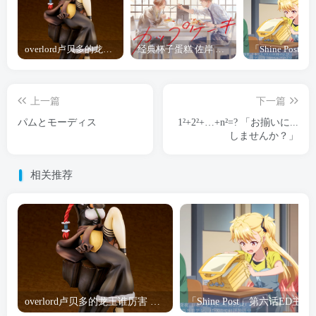
overlord卢贝多的龙王谁厉害 「Overlord」露普斯蕾琪娜·贝塔手办开订
经典杯子蛋糕 佐岸 漫画「经典杯子蛋糕」宣布真人日剧化
上一篇
下一篇
パムとモーディス
1²+2²+…+n²=? 「お揃いに...
しませんか？」
相关推荐
overlord卢贝多的龙王谁厉害 「Overlord」露普斯蕾琪娜·贝塔手办开订
「Shine Post」第六话ED