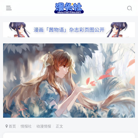
首页
情报社
动漫情报
正文