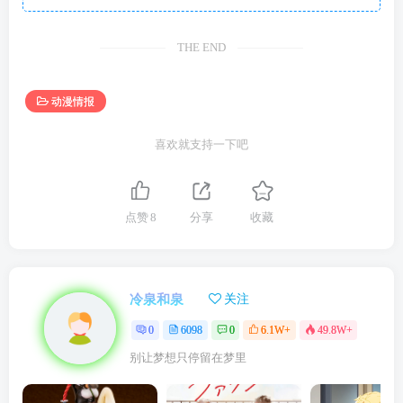
THE END
动漫情报
喜欢就支持一下吧
点赞
8
分享
收藏
冷泉和泉
关注
0
6098
0
6.1W+
49.8W+
别让梦想只停留在梦里