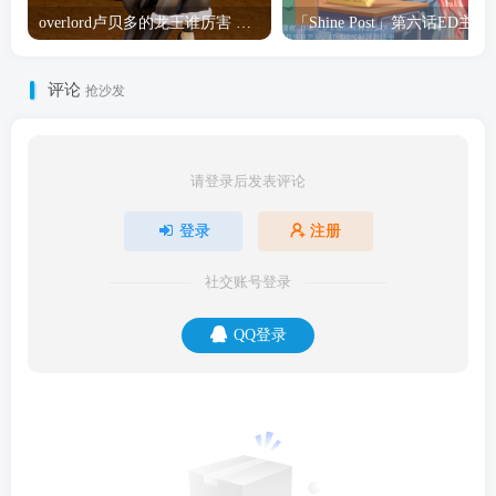
overlord卢贝多的龙王谁厉害 「Overlord」露普斯蕾琪娜·贝塔手办开订
「Shine Post」第六话ED
评论
抢沙发
请登录后发表评论
登录
注册
社交账号登录
QQ登录