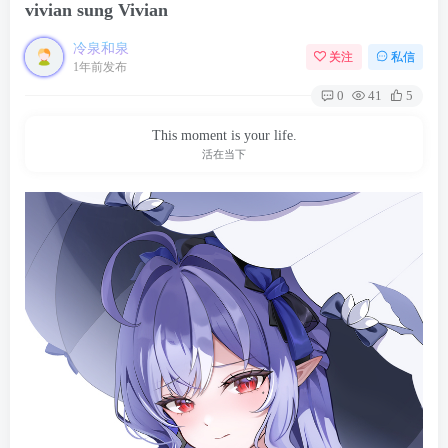
vivian sung Vivian
冷泉和泉
关注
私信
1年前发布
0
41
5
This moment is your life.
活在当下