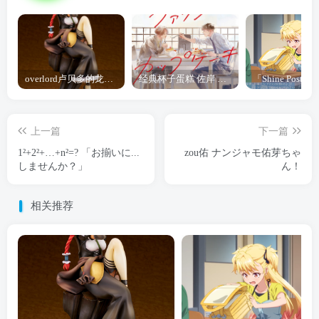
overlord卢贝多的龙王谁厉害 「Overlord」露普斯蕾琪娜·贝塔手办开订
经典杯子蛋糕 佐岸 漫画「经典杯子蛋糕」宣布真人日剧化
上一篇
下一篇
1²+2²+…+n²=? 「お揃いに...
zou佑 ナンジャモ佑芽ちゃ
しませんか？」
ん！
相关推荐