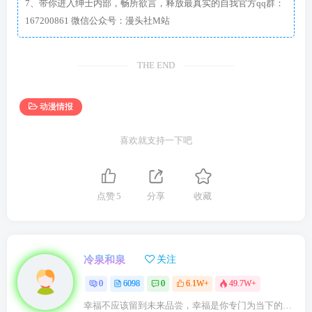
7、带你进入绅士内部，畅所欲言，释放最真实的自我官方qq群：
167200861 微信公众号：漫头社M站
THE END
动漫情报
喜欢就支持一下吧
点赞
5
分享
收藏
冷泉和泉
关注
0
6098
0
6.1W+
49.7W+
幸福不应该留到未来品尝，幸福是你专门为当下的自己所准备的