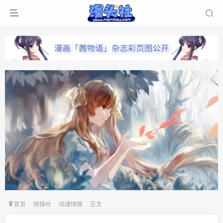
首页
情报社
动漫情报
正文