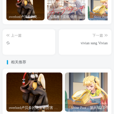
overlord卢贝多的龙王谁厉害 「Overlord」露普斯蕾琪娜·贝塔手办开订
经典杯子蛋糕 佐岸 漫画「经典杯子蛋糕」宣布真人日剧化
上一篇
下一篇
💦
vivian sung Vivian
相关推荐
overlord卢贝多的龙王谁厉害 「Overlord」露普斯蕾琪娜·贝塔手办开订
「Shine Post」第六话ED