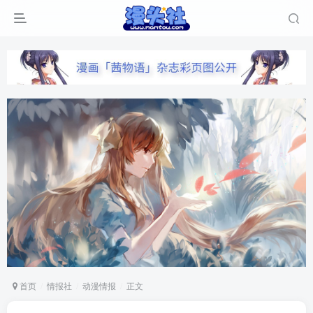
首页
情报社
动漫情报
正文