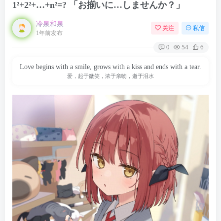
1²+2²+…+n²=? 「お揃いに…しませんか？」
冷泉和泉
关注
私信
1年前发布
0
54
6
Love begins with a smile, grows with a kiss and ends with a tear.
爱，起于微笑，浓于亲吻，逝于泪水