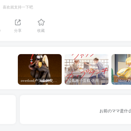
喜欢就支持一下吧
0
分享
收藏
overlord卢贝多的龙王谁厉害 「Overlord」露普斯蕾琪娜·贝塔手办开订
经典杯子蛋糕 佐岸 漫画「经典杯子蛋糕」宣布真人日剧化
お前のママ是什么