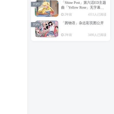
「Shine Post」第六话ED主题
2年前
6199人已阅读
TOP5
曲「Yellow Rose」无字幕MV
APP下载
公开
TOP3
2年前
4313人已阅读
「茜物语」杂志彩页图公开
2年前
5058人已阅读
TOP6
经典杯子蛋糕 佐岸 漫画「经
TOP4
2年前
3490人已阅读
典杯子蛋糕」宣布真人日剧
化
2年前
4471人已阅读
「Shine Post」第六话ED主题
TOP5
曲「Yellow Rose」无字幕MV
公开
2年前
4313人已阅读
「茜物语」杂志彩页图公开
TOP6
2年前
3490人已阅读