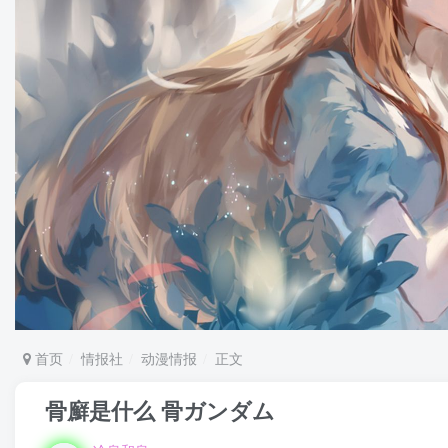
首页
情报社
动漫情报
正文
骨廯是什么 骨ガンダム