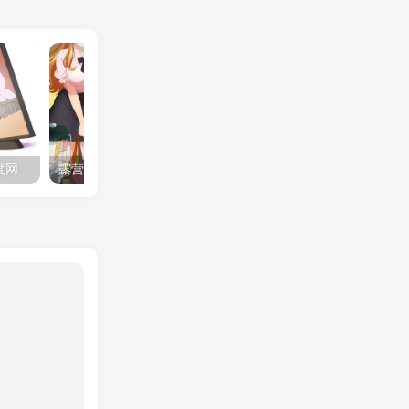
夺妻by豌豆荚小说全文 百度网盘 Duo!
露营的动画 动画「后宫露营！」公开主视觉图
✒️🍬☆