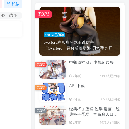
漫画
原神
少女
游戏
动漫
私信
时间
秘密
手机
海贼王
明星
TOP1
43
10
鬼灭之刃
鬼灭
捆绑
萝莉
间谍过家家
忍者
高木
今泉
8709人已阅读
进击的巨人
高岭
overlord卢贝多的龙王谁厉害
「Overlord」露普斯蕾琪娜·贝塔手办开...
申鹤原神wiki 申鹤诞辰祭
TOP2
TOP1
2年前
6199人已阅读
APP下载
TOP3
8709人已阅读
2年前
5058人已阅读
overlord卢贝多的龙王谁厉害
「Overlord」露普斯蕾琪娜·贝塔手办开...
经典杯子蛋糕 佐岸 漫画「经
TOP4
典杯子蛋糕」宣布真人日剧
申鹤原神wiki 申鹤诞辰祭
化
TOP2
2年前
4471人已阅读