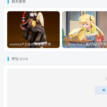
相关推荐
overlord卢贝多的龙王谁厉害 「Overlord」露普斯蕾琪娜·贝塔手办开订
「S
评论
抢沙发