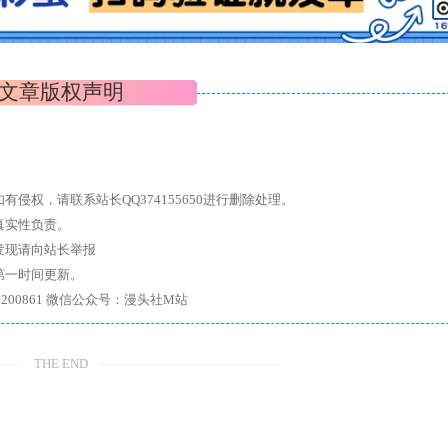
文章版权声明
权，请联系站长QQ374155650进行删除处理。
真实性负责。
发现请向站长举报
第一时间更新。
7、带你进入绅士内部，畅所欲言，释放最真实的自我官方qq群：167200861 微信公众号：漫头社M站
THE END