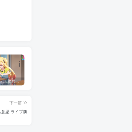
「Shine Post」第六话ED主题曲「Yellow Rose」无字幕MV公开
「茜物语」杂志彩页图公开
夺妻by豌豆荚小说全文 百度网盘 Duo!
下一篇
意思 ライブ前