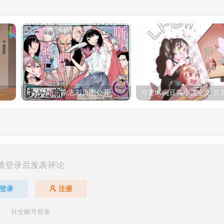
hine Post」第六话ED主题曲「Yellow Rose」无字幕MV公开
「茜物语」杂志彩页图公开
请登录后发表评论
登录
注册
社交账号登录