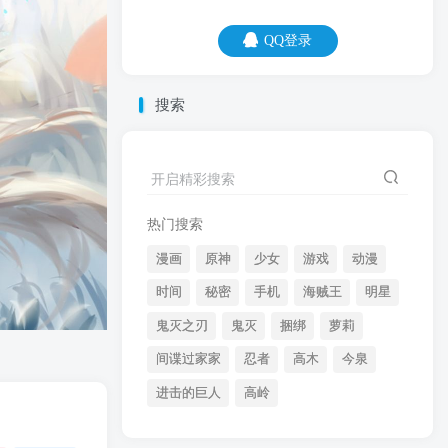
QQ登录
QQ登录
搜索
08
08
所谓放假——家里遭嫌，出门没钱，每天
开启精彩搜索
特闲。
热门搜索
漫画
原神
少女
游戏
动漫
时间
秘密
手机
海贼王
明星
鬼灭之刃
鬼灭
捆绑
萝莉
间谍过家家
忍者
高木
今泉
开启精彩搜索
进击的巨人
高岭
热门搜索