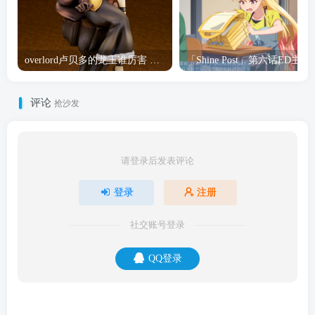
overlord卢贝多的龙王谁厉害 「Overlord」露普斯蕾琪娜·贝塔手办开订
「Shine Post」第六话ED
评论
抢沙发
请登录后发表评论
登录
注册
社交账号登录
QQ登录