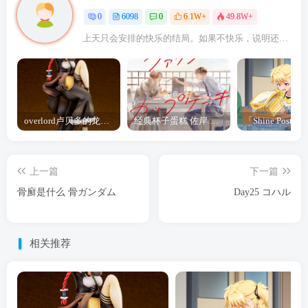
0
6098
0
6.1W+
49.8W+
上天只会安排的快乐的结局。如果不快乐，说明还不是最后结局
overlord卢贝多的龙王谁厉害 「Overlord」露普斯蕾琪娜·贝塔手办开订
经典杯子蛋糕 佐岸 漫画「经典杯子蛋糕」宣布真人日剧化
上一篇
下一篇
骨廯是什么 骨ガンダム
Day25 コハル
相关推荐