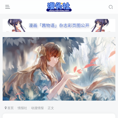
首页
情报社
动漫情报
正文