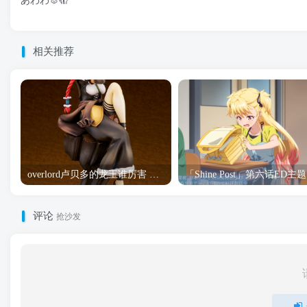
あわわ🐰🫣
相关推荐
overlord卢贝多的龙王谁厉害 「Overlord」露普斯蕾琪娜·贝塔手办开订
「S
评论
抢沙发