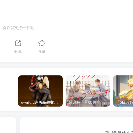
喜欢就支持一下吧
5
分享
收藏
overlord卢贝多的龙王谁厉害 「Overlord」露普斯蕾琪娜·贝塔手办开订
经典杯子蛋糕 佐岸 漫画「经典杯子蛋糕」宣布真人日剧化