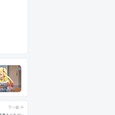
「Shine Post」第六话ED主题曲「Yellow Rose」无字幕MV公开
「茜物语」杂志彩页图公开
夺妻by豌豆荚小说全文 百度网盘 Duo!
下一篇