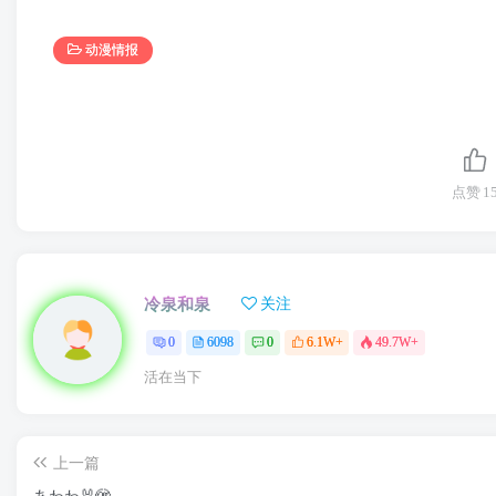
动漫情报
点赞
1
冷泉和泉
关注
0
6098
0
6.1W+
49.7W+
活在当下
上一篇