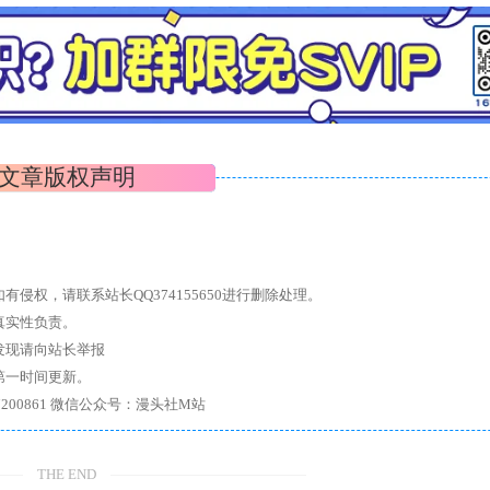
文章版权声明
权，请联系站长QQ374155650进行删除处理。
真实性负责。
发现请向站长举报
第一时间更新。
7、带你进入绅士内部，畅所欲言，释放最真实的自我官方qq群：167200861 微信公众号：漫头社M站
THE END