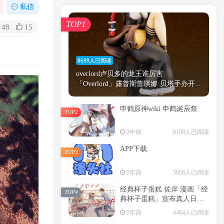
漫画
原神
少女
游戏
动漫
私信
时间
秘密
手机
海贼王
明星
TOP1
48
15
鬼灭之刃
鬼灭
捆绑
萝莉
间谍过家家
忍者
高木
今泉
8699人已阅读
进击的巨人
高岭
overlord卢贝多的龙王谁厉害
「Overlord」露普斯蕾琪娜·贝塔手办开...
申鹤原神wiki 申鹤诞辰祭
TOP2
TOP1
2年前
6199人已阅读
APP下载
TOP3
8699人已阅读
2年前
5056人已阅读
overlord卢贝多的龙王谁厉害
「Overlord」露普斯蕾琪娜·贝塔手办开...
经典杯子蛋糕 佐岸 漫画「经
TOP4
典杯子蛋糕」宣布真人日剧
申鹤原神wiki 申鹤诞辰祭
化
TOP2
2年前
4464人已阅读