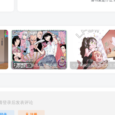
落书集是什么 
hine Post」第六话ED主题曲「Yellow Rose」无字幕MV公开
「茜物语」杂志彩页图公开
请登录后发表评论
登录
注册