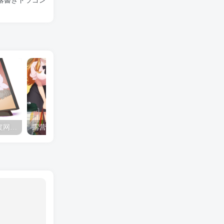
落書きドラゴン
夺妻by豌豆荚小说全文 百度网盘 Duo!
露营的动画 动画「后宫露营！」公开主视觉图
✒️🍬☆