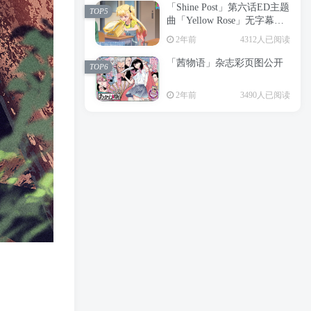
「Shine Post」第六话ED主题
2年前
6199人已阅读
TOP5
曲「Yellow Rose」无字幕MV
APP下载
公开
TOP3
2年前
4312人已阅读
「茜物语」杂志彩页图公开
2年前
5056人已阅读
TOP6
经典杯子蛋糕 佐岸 漫画「经
TOP4
2年前
3490人已阅读
典杯子蛋糕」宣布真人日剧
化
2年前
4464人已阅读
「Shine Post」第六话ED主题
TOP5
曲「Yellow Rose」无字幕MV
公开
2年前
4312人已阅读
「茜物语」杂志彩页图公开
TOP6
2年前
3490人已阅读