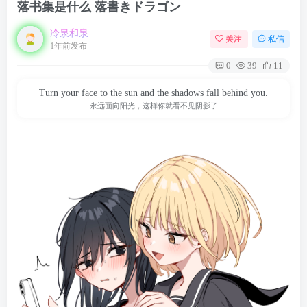
落书集是什么 落書きドラゴン
冷泉和泉
关注
私信
1年前发布
0
39
11
Turn your face to the sun and the shadows fall behind you.
永远面向阳光，这样你就看不见阴影了