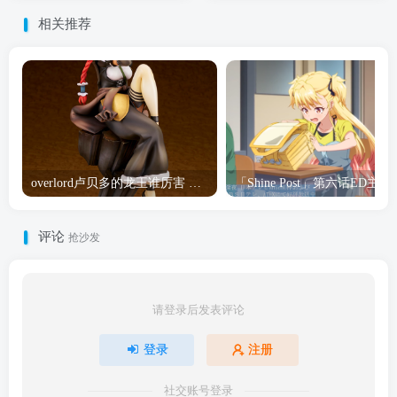
相关推荐
overlord卢贝多的龙王谁厉害 「Overlord」露普斯蕾琪娜·贝塔手办开订
「Shine Post」第六话ED
评论
抢沙发
请登录后发表评论
登录
注册
社交账号登录