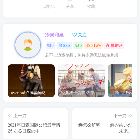
点赞
11
分享
收藏
冷泉和泉
关注
0
6098
0
6.1W+
49.8W+
若不去追逐梦想，你将永远无法抓住梦想
overlord卢贝多的龙王谁厉害 「Overlord」露普斯蕾琪娜·贝塔手办开订
经典杯子蛋糕 佐岸 漫画「经典杯子蛋糕」宣布真人日剧化
上一篇
下一篇
2021年日森国际公馆最新情
绊怎么解释 ーー絆が紡いだ
况 ある日森の中
未来。