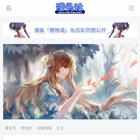
首页
情报社
动漫情报
正文