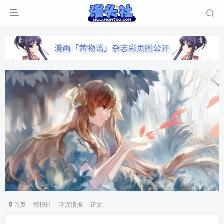
首页
情报社
动漫情报
正文