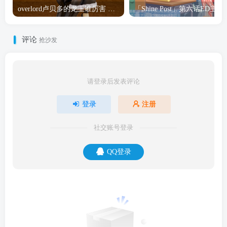
overlord卢贝多的龙王谁厉害 「Overlord」露普斯蕾琪娜·贝塔手办开订
「Shine Post」第六话ED
评论
抢沙发
请登录后发表评论
登录
注册
社交账号登录
QQ登录