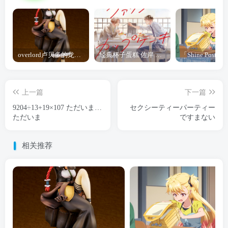
overlord卢贝多的龙王谁厉害 「Overlord」露普斯蕾琪娜·贝塔手办开订
经典杯子蛋糕 佐岸 漫画「经典杯子蛋糕」宣布真人日剧化
上一篇
下一篇
9204÷13+19×107 ただいま…
セクシーティーパーティー
ただいま
ですまない
相关推荐