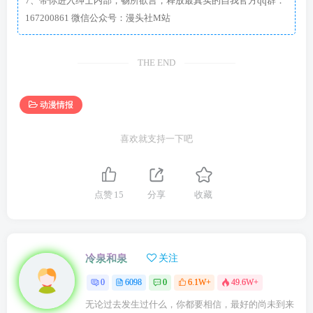
7、带你进入绅士内部，畅所欲言，释放最真实的自我官方qq群：
167200861 微信公众号：漫头社M站
THE END
动漫情报
喜欢就支持一下吧
点赞
15
分享
收藏
冷泉和泉
关注
0
6098
0
6.1W+
49.6W+
无论过去发生过什么，你都要相信，最好的尚未到来