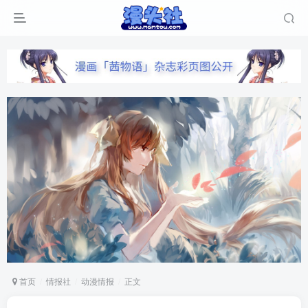
首页
情报社
动漫情报
正文