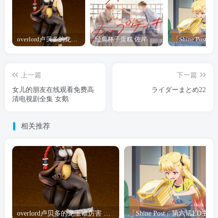
overlord卢贝多的龙王谁厉害 「Overlord」露普斯蕾琪娜·贝塔手办开订
经典杯子蛋糕 佐岸 漫画「经典杯子蛋糕」宣布真人日剧化
上一篇
下一篇
女儿的朋友在线观看免费高
ライダーまとめ22
清电视剧全集 女鹅
相关推荐
overlord卢贝多的龙王谁厉害 「Overlord」露普斯蕾琪娜·贝塔手办开订
「Shine Post」第六话ED