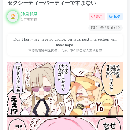
セクシーティーパーティーですまない
冷泉和泉
关注
私信
1年前发布
0
86
12
Don’t hurry say have no choice, perhaps, next intersection will
meet hope.
不要急着说别无选择，也许、下个路口就会遇见希望