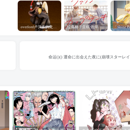
overlord卢贝多的龙王谁厉害 「Overlord」露普斯蕾琪娜·贝塔手办开订
经典杯子蛋糕 佐岸 漫画「经典杯子蛋糕」宣布真人日剧化
命运()() 運命に出会えた夜に(崩壊スターレイル