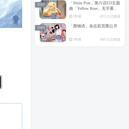
「Shine Post」第六话ED主题
2年前
6197人已阅读
TOP5
曲「Yellow Rose」无字幕MV
APP下载
公开
TOP3
2年前
4312人已阅读
「茜物语」杂志彩页图公开
2年前
5039人已阅读
TOP6
经典杯子蛋糕 佐岸 漫画「经
TOP4
2年前
3487人已阅读
典杯子蛋糕」宣布真人日剧
化
2年前
4460人已阅读
「Shine Post」第六话ED主题
TOP5
曲「Yellow Rose」无字幕MV
公开
2年前
4312人已阅读
「茜物语」杂志彩页图公开
TOP6
2年前
3487人已阅读