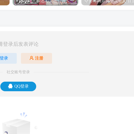
hine Post」第六话ED主题曲「Yellow Rose」无字幕MV公开
「茜物语」杂志彩页图公开
请登录后发表评论
登录
注册
社交账号登录
QQ登录