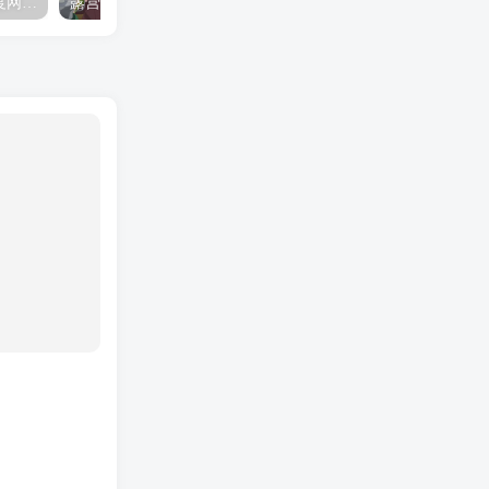
夺妻by豌豆荚小说全文 百度网盘 Duo!
露营的动画 动画「后宫露营！」公开主视觉图
✒️🍬☆