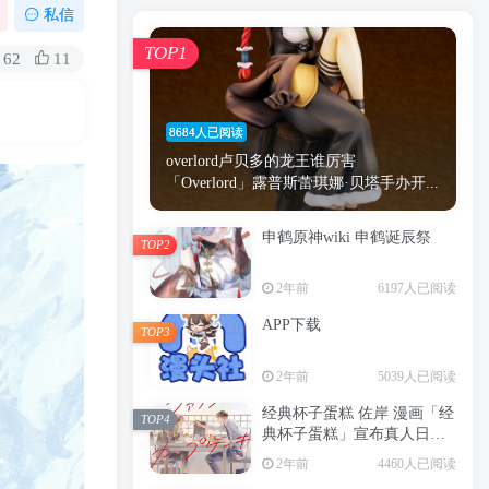
漫画
原神
少女
游戏
动漫
私信
时间
秘密
手机
海贼王
明星
TOP1
62
11
鬼灭之刃
鬼灭
捆绑
萝莉
间谍过家家
忍者
高木
今泉
8684人已阅读
进击的巨人
高岭
overlord卢贝多的龙王谁厉害
「Overlord」露普斯蕾琪娜·贝塔手办开...
申鹤原神wiki 申鹤诞辰祭
TOP2
TOP1
2年前
6197人已阅读
APP下载
TOP3
8684人已阅读
2年前
5039人已阅读
overlord卢贝多的龙王谁厉害
「Overlord」露普斯蕾琪娜·贝塔手办开...
经典杯子蛋糕 佐岸 漫画「经
TOP4
典杯子蛋糕」宣布真人日剧
申鹤原神wiki 申鹤诞辰祭
化
TOP2
2年前
4460人已阅读