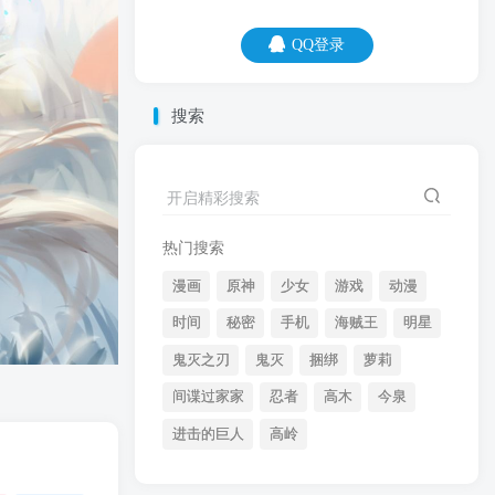
QQ登录
QQ登录
搜索
06
08
能不能借我一毛钱？以免我们，一毛钱关
开启精彩搜索
系都没有。
热门搜索
漫画
原神
少女
游戏
动漫
时间
秘密
手机
海贼王
明星
鬼灭之刃
鬼灭
捆绑
萝莉
间谍过家家
忍者
高木
今泉
开启精彩搜索
进击的巨人
高岭
热门搜索