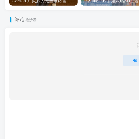
overlord卢贝多的龙王谁厉害 「Overlord」露普斯蕾琪娜·贝塔手办开订
「S
评论
抢沙发