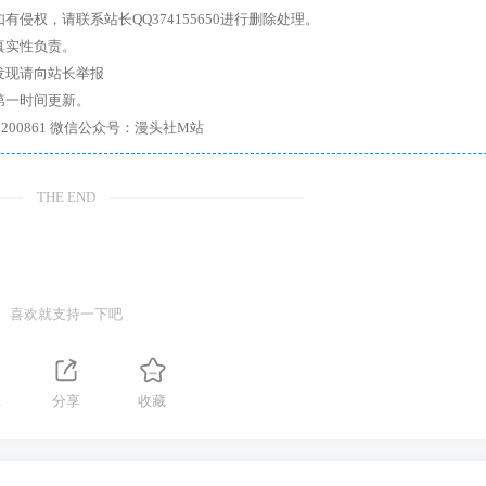
权，请联系站长QQ374155650进行删除处理。
真实性负责。
发现请向站长举报
第一时间更新。
7、带你进入绅士内部，畅所欲言，释放最真实的自我官方qq群：167200861 微信公众号：漫头社M站
THE END
喜欢就支持一下吧
1
分享
收藏