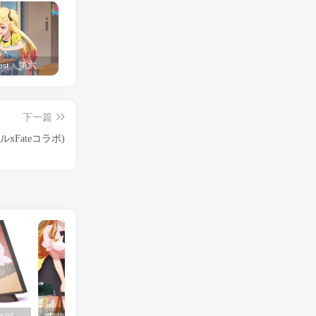
「Shine Post」第六话ED主题曲「Yellow Rose」无字幕MV公开
「茜物语」杂志彩页图公开
夺妻by豌豆荚小说全文 百度网盘 Duo!
下一篇
xFateコラボ)