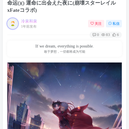
命运()() 運命に出会えた夜に(崩壊スターレイル
xFateコラボ)
冷泉和泉
关注
私信
1年前发布
0
83
6
If we dream, everything is possible.
敢于梦想，一切都将成为可能