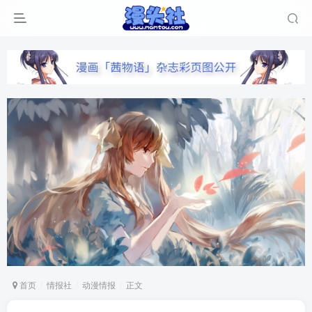
首页
情报社
动漫情报
正文