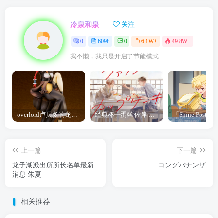
冷泉和泉
关注
0
6098
0
6.1W+
49.8W+
我不懒，我只是开启了节能模式
overlord卢贝多的龙王谁厉害 「Overlord」露普斯蕾琪娜·贝塔手办开订
经典杯子蛋糕 佐岸 漫画「经典杯子蛋糕」宣布真人日剧化
上一篇
下一篇
龙子湖派出所所长名单最新
コングバナンザ
消息 朱夏
相关推荐