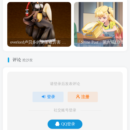
overlord卢贝多的龙王谁厉害 「Overlord」露普斯蕾琪娜·贝塔手办开订
「Shine Post」第六话ED
评论
抢沙发
请登录后发表评论
登录
注册
社交账号登录
QQ登录