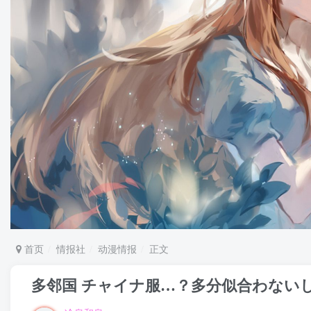
首页
情报社
动漫情报
正文
多邻国 チャイナ服…？多分似合わない