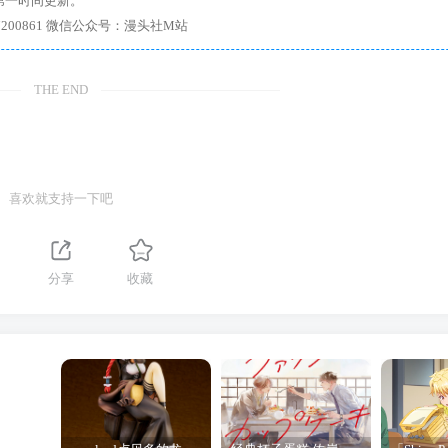
第一时间更新。
7、带你进入绅士内部，畅所欲言，释放最真实的自我官方qq群：167200861 微信公众号：漫头社M站
THE END
喜欢就支持一下吧
分享
收藏