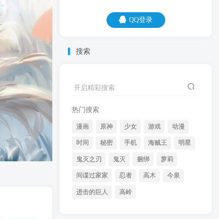
QQ登录
QQ登录
搜索
08
08
开启精彩搜索
鱼和熊掌不可兼得，但单身和穷可以！
热门搜索
漫画
原神
少女
游戏
动漫
时间
秘密
手机
海贼王
明星
鬼灭之刃
鬼灭
捆绑
萝莉
间谍过家家
忍者
高木
今泉
开启精彩搜索
进击的巨人
高岭
热门搜索