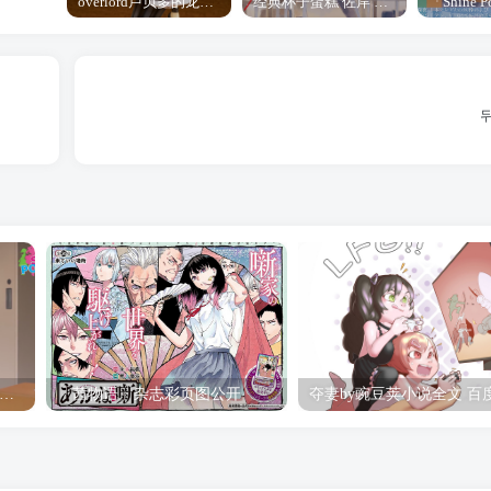
overlord卢贝多的龙王谁厉害 「Overlord」露普斯蕾琪娜·贝塔手办开订
经典杯子蛋糕 佐岸 漫画「经典杯子蛋糕」宣布真人日剧化
hine Post」第六话ED主题曲「Yellow Rose」无字幕MV公开
「茜物语」杂志彩页图公开