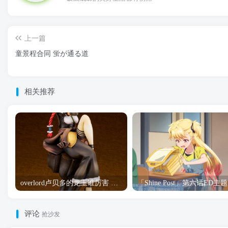
上一篇
童景程合同 蛍が通る道
相关推荐
overlord卢贝多的龙王谁厉害 「Overlord」露普斯蕾琪娜·贝塔手办开订
「S
评论
抢沙发