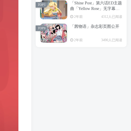
「Shine Post」第六话ED主题
2年前
6199人已阅读
TOP5
曲「Yellow Rose」无字幕MV
APP下载
公开
TOP3
2年前
4312人已阅读
「茜物语」杂志彩页图公开
2年前
5056人已阅读
TOP6
经典杯子蛋糕 佐岸 漫画「经
TOP4
2年前
3490人已阅读
典杯子蛋糕」宣布真人日剧
化
2年前
4466人已阅读
「Shine Post」第六话ED主题
TOP5
曲「Yellow Rose」无字幕MV
公开
2年前
4312人已阅读
「茜物语」杂志彩页图公开
TOP6
2年前
3490人已阅读