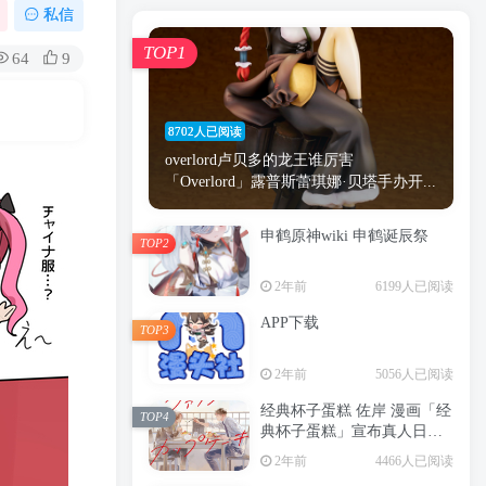
漫画
原神
少女
游戏
动漫
私信
时间
秘密
手机
海贼王
明星
TOP1
64
9
鬼灭之刃
鬼灭
捆绑
萝莉
间谍过家家
忍者
高木
今泉
8702人已阅读
进击的巨人
高岭
overlord卢贝多的龙王谁厉害
「Overlord」露普斯蕾琪娜·贝塔手办开...
申鹤原神wiki 申鹤诞辰祭
TOP2
TOP1
2年前
6199人已阅读
APP下载
TOP3
8702人已阅读
2年前
5056人已阅读
overlord卢贝多的龙王谁厉害
「Overlord」露普斯蕾琪娜·贝塔手办开...
经典杯子蛋糕 佐岸 漫画「经
TOP4
典杯子蛋糕」宣布真人日剧
申鹤原神wiki 申鹤诞辰祭
化
TOP2
2年前
4466人已阅读