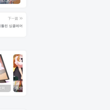
「Shine Post」第六话ED主题曲「Yellow Rose」无字幕MV公开
「茜物语」杂志彩页图公开
夺妻by豌豆荚小说全文 百度网盘 Duo!
下一篇
뒤틀린 싱클레어
夺妻by豌豆荚小说全文 百度网盘 Duo!
露营的动画 动画「后宫露营！」公开主视觉图
✒️🍬☆