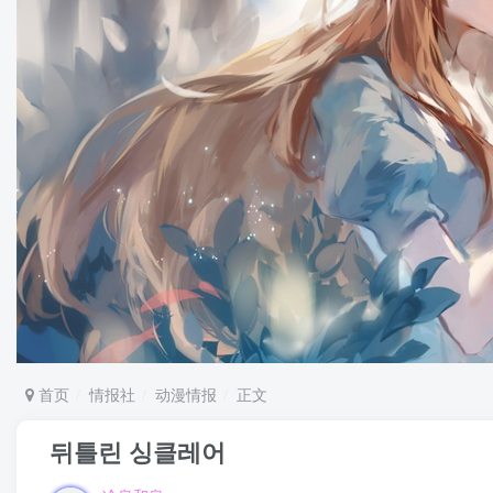
首页
情报社
动漫情报
正文
뒤틀린 싱클레어