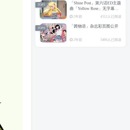
「Shine Post」第六话ED主题
2年前
6199人已阅读
TOP5
曲「Yellow Rose」无字幕MV
APP下载
公开
TOP3
2年前
4312人已阅读
「茜物语」杂志彩页图公开
2年前
5054人已阅读
TOP6
经典杯子蛋糕 佐岸 漫画「经
TOP4
2年前
3490人已阅读
典杯子蛋糕」宣布真人日剧
化
2年前
4462人已阅读
「Shine Post」第六话ED主题
TOP5
曲「Yellow Rose」无字幕MV
公开
2年前
4312人已阅读
「茜物语」杂志彩页图公开
TOP6
2年前
3490人已阅读