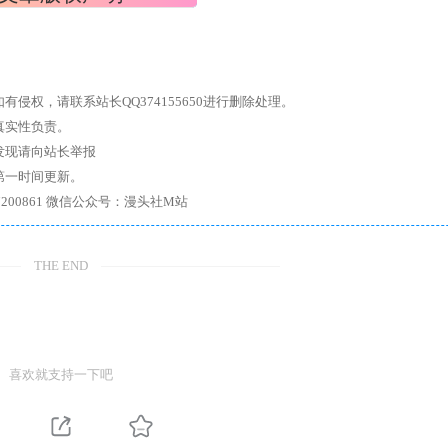
权，请联系站长QQ374155650进行删除处理。
真实性负责。
发现请向站长举报
第一时间更新。
7、带你进入绅士内部，畅所欲言，释放最真实的自我官方qq群：167200861 微信公众号：漫头社M站
THE END
喜欢就支持一下吧