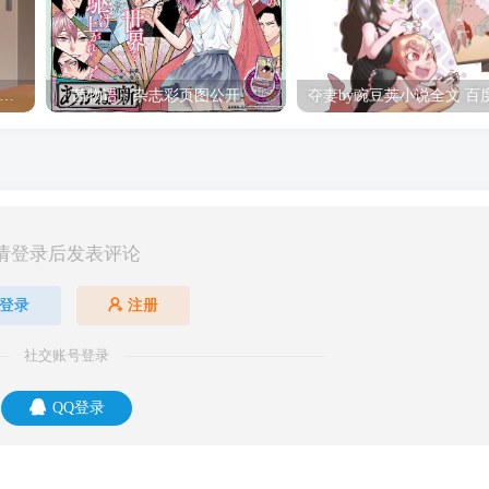
hine Post」第六话ED主题曲「Yellow Rose」无字幕MV公开
「茜物语」杂志彩页图公开
请登录后发表评论
登录
注册
社交账号登录
QQ登录