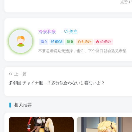
点赞
1
冷泉和泉
关注
0
6098
0
6.1W+
49.6W+
不要急着说别无选择，也许、下个路口就会遇见希望
上一篇
多邻国 チャイナ服…？多分似合わないし着ないよ？
相关推荐