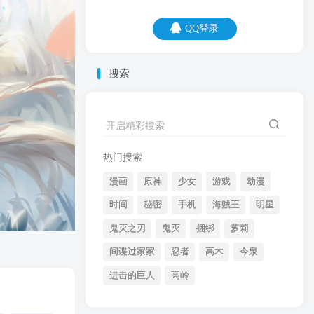
QQ登录
QQ登录
搜索
07
08
牛逼的人让别人来关注，傻逼的人总在关
开启精彩搜索
注别人。
热门搜索
漫画
原神
少女
游戏
动漫
时间
秘密
手机
海贼王
明星
鬼灭之刃
鬼灭
捆绑
萝莉
间谍过家家
忍者
高木
今泉
开启精彩搜索
进击的巨人
高岭
热门搜索