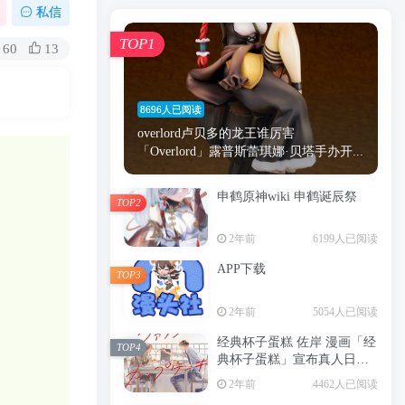
漫画
原神
少女
游戏
动漫
私信
时间
秘密
手机
海贼王
明星
TOP1
60
13
鬼灭之刃
鬼灭
捆绑
萝莉
间谍过家家
忍者
高木
今泉
8696人已阅读
进击的巨人
高岭
overlord卢贝多的龙王谁厉害
「Overlord」露普斯蕾琪娜·贝塔手办开...
申鹤原神wiki 申鹤诞辰祭
TOP2
TOP1
2年前
6199人已阅读
APP下载
TOP3
8696人已阅读
2年前
5054人已阅读
overlord卢贝多的龙王谁厉害
「Overlord」露普斯蕾琪娜·贝塔手办开...
经典杯子蛋糕 佐岸 漫画「经
TOP4
典杯子蛋糕」宣布真人日剧
申鹤原神wiki 申鹤诞辰祭
化
TOP2
2年前
4462人已阅读