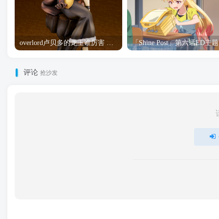
overlord卢贝多的龙王谁厉害 「Overlord」露普斯蕾琪娜·贝塔手办开订
「S
评论
抢沙发