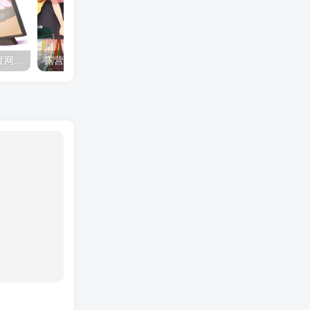
夺妻by豌豆荚小说全文 百度网盘 Duo!
露营的动画 动画「后宫露营！」公开主视觉图
✒️🍬☆