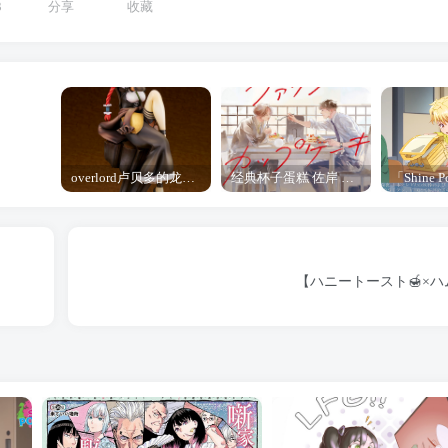
3
分享
收藏
overlord卢贝多的龙王谁厉害 「Overlord」露普斯蕾琪娜·贝塔手办开订
经典杯子蛋糕 佐岸 漫画「经典杯子蛋糕」宣布真人日剧化
【ハニートースト🍯×ハム