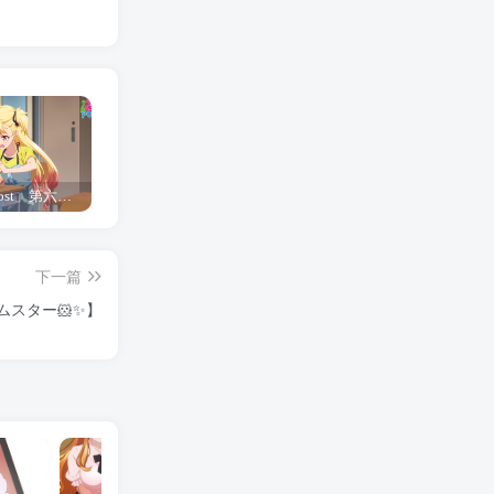
「Shine Post」第六话ED主题曲「Yellow Rose」无字幕MV公开
「茜物语」杂志彩页图公开
夺妻by豌豆荚小说全文 百度网盘 Duo!
下一篇
スター🐹✨️】