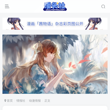
首页
情报社
动漫情报
正文