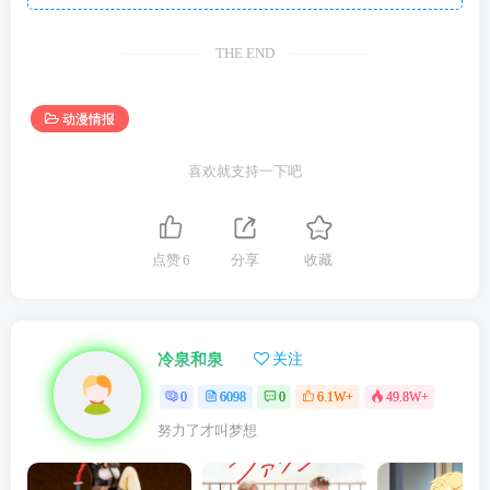
THE END
动漫情报
喜欢就支持一下吧
点赞
6
分享
收藏
冷泉和泉
关注
0
6098
0
6.1W+
49.8W+
努力了才叫梦想