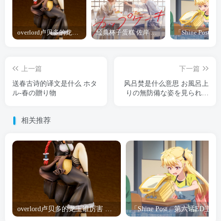
overlord卢贝多的龙王谁厉害 「Overlord」露普斯蕾琪娜·贝塔手办开订
经典杯子蛋糕 佐岸 漫画「经典杯子蛋糕」宣布真人日剧化
上一篇
下一篇
送春古诗的译文是什么 ホタ
风吕焚是什么意思 お風呂上
ル-春の贈り物
りの無防備な姿を見られ、
動揺で本音が漏れちゃった
子
相关推荐
overlord卢贝多的龙王谁厉害 「Overlord」露普斯蕾琪娜·贝塔手办开订
「Shine Post」第六话ED