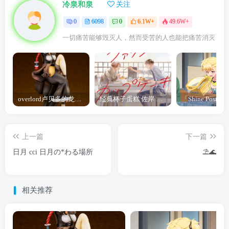
冷泉和泉
关注
0
6098
0
6.1W+
49.6W+
一切痛苦能够毁灭人，然而受苦的人也能把痛苦消灭
overlord卢贝多的龙王谁厉害 「Overlord」露普斯蕾琪娜·贝塔手办开订
经典杯子蛋糕 佐岸 漫画「经典杯子蛋糕」宣布真人日剧化
上一篇
下一篇
日月 cci 日月の*わる場所
⛱🌊
相关推荐