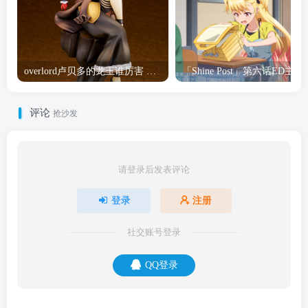
overlord卢贝多的龙王谁厉害 「Overlord」露普斯蕾琪娜·贝塔手办开订
「Shine Post」第六话ED
评论
抢沙发
请登录后发表评论
登录
注册
社交账号登录
QQ登录