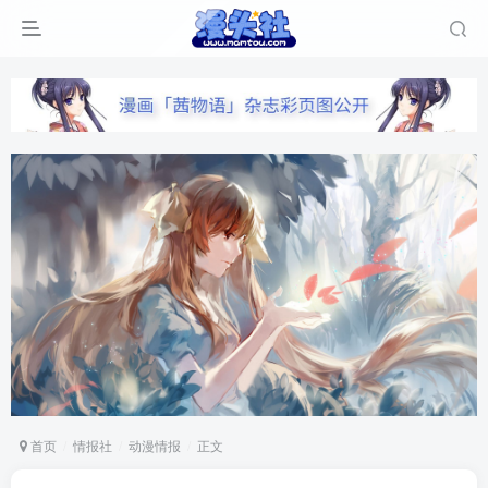
首页
情报社
动漫情报
正文