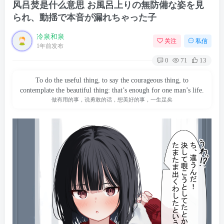
风吕焚是什么意思 お風呂上りの無防備な姿を見
られ、動揺で本音が漏れちゃった子
冷泉和泉
关注
私信
1年前发布
0
71
13
To do the useful thing, to say the courageous thing, to
contemplate the beautiful thing: that’s enough for one man’s life.
做有用的事，说勇敢的话，想美好的事，一生足矣