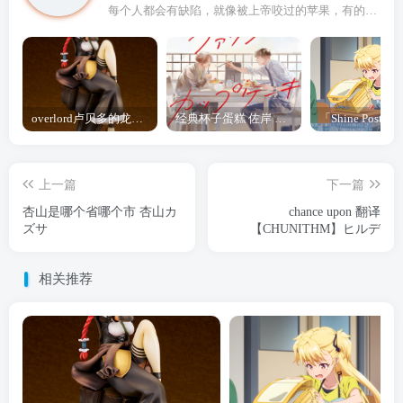
每个人都会有缺陷，就像被上帝咬过的苹果，有的人缺陷比较大，正是因为上帝特别喜欢他的芬芳
overlord卢贝多的龙王谁厉害 「Overlord」露普斯蕾琪娜·贝塔手办开订
经典杯子蛋糕 佐岸 漫画「经典杯子蛋糕」宣布真人日剧化
上一篇
下一篇
杏山是哪个省哪个市 杏山カ
chance upon 翻译
ズサ
【CHUNITHM】ヒルデ
相关推荐