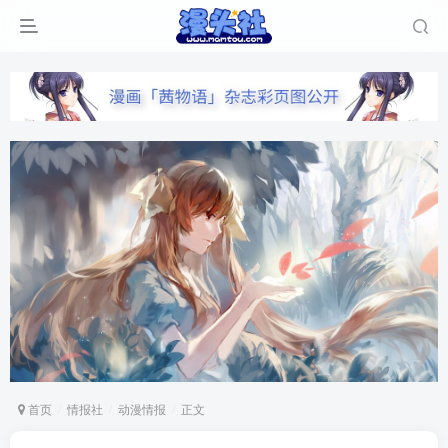
首页
情报社
动漫情报
正文