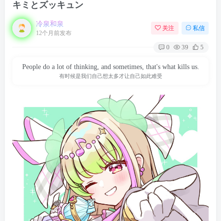
キミとズッキュン
冷泉和泉
关注
私信
12个月前发布
0
39
5
People do a lot of thinking, and sometimes, that's what kills us.
有时候是我们自己想太多才让自己如此难受