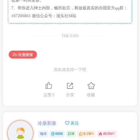
会第一时间更新。
7、带你进入绅士内部，畅所欲言，释放最真实的自我官方qq群：
167200861 微信公众号：漫头社M站
THE END
动漫情报
喜欢就支持一下吧
点赞
5
分享
收藏
冷泉和泉
关注
0
6098
0
6.1W+
49.6W+