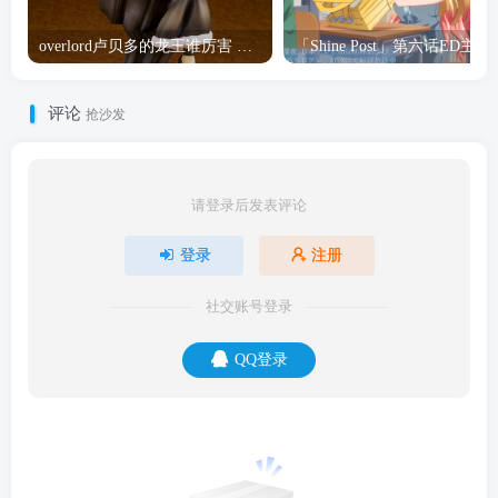
overlord卢贝多的龙王谁厉害 「Overlord」露普斯蕾琪娜·贝塔手办开订
「Shine Post」第六话ED
评论
抢沙发
请登录后发表评论
登录
注册
社交账号登录
QQ登录