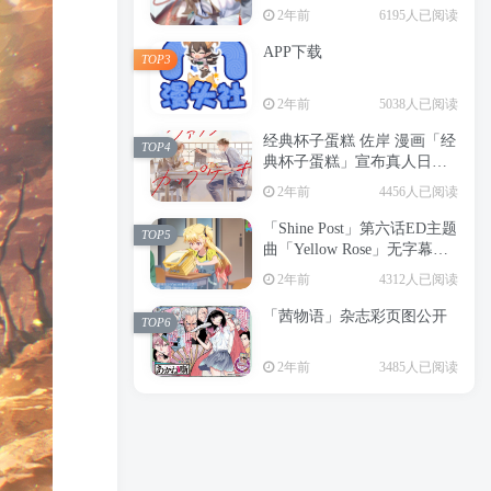
2年前
6195人已阅读
APP下载
TOP3
2年前
5038人已阅读
经典杯子蛋糕 佐岸 漫画「经
TOP4
典杯子蛋糕」宣布真人日剧
化
2年前
4456人已阅读
「Shine Post」第六话ED主题
TOP5
曲「Yellow Rose」无字幕MV
公开
2年前
4312人已阅读
「茜物语」杂志彩页图公开
TOP6
2年前
3485人已阅读