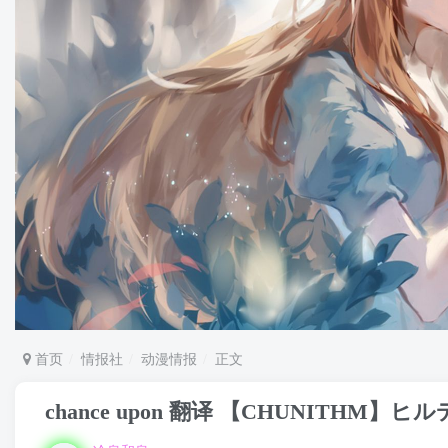
首页
情报社
动漫情报
正文
chance upon 翻译 【CHUNITHM】ヒル