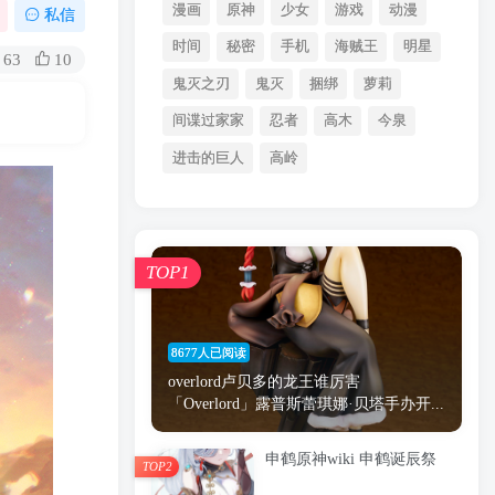
漫画
原神
少女
游戏
动漫
私信
时间
秘密
手机
海贼王
明星
63
10
鬼灭之刃
鬼灭
捆绑
萝莉
间谍过家家
忍者
高木
今泉
进击的巨人
高岭
TOP1
8677人已阅读
overlord卢贝多的龙王谁厉害
「Overlord」露普斯蕾琪娜·贝塔手办开...
申鹤原神wiki 申鹤诞辰祭
TOP2