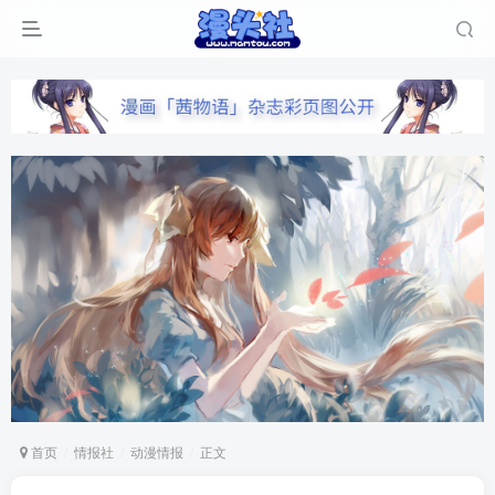
首页
情报社
动漫情报
正文