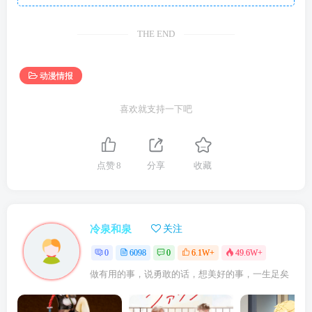
THE END
动漫情报
喜欢就支持一下吧
点赞
8
分享
收藏
冷泉和泉
关注
0
6098
0
6.1W+
49.6W+
做有用的事，说勇敢的话，想美好的事，一生足矣