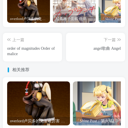
overlord卢贝多的龙王谁厉害 「Overlord」露普斯蕾琪娜·贝塔手办开订
经典杯子蛋糕 佐岸 漫画「经典杯子蛋糕」宣布真人日剧化
上一篇
下一篇
order of magnitudes Order of
angel歌曲 Angel
malice
相关推荐
overlord卢贝多的龙王谁厉害 「Overlord」露普斯蕾琪娜·贝塔手办开订
「Shine Post」第六话ED